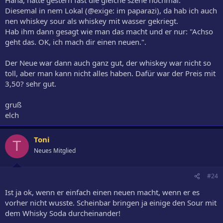
ZUsatz dienen und nicht als ERsatz
Diesemal in nem Lokal (@exige: im paparazi), da hab ich auch
nen whiskey sour als whiskey mit wasser gekriegt.
in diesem Sinne...
ich mach mir jetzt noch nen kleinen gute-Nach Cocktail.
Hab ihm dann gesagt wie man das macht und er nur: "Achso
geht das. OK, ich mach dir einen neuen.".
exige
Der Neue war dann auch ganz gut, der whiskey war nicht so
toll, aber man kann nicht alles haben. Dafür war der Preis mit
3,50? sehr gut.
gruß
elch
Toni
T
Neues Mitglied
#24
Ist ja ok, wenn er einfach einen neuen macht, wenn er es
vorher nicht wusste. Scheinbar bringen ja einige den Sour mit
dem Whisky Soda durcheinander!