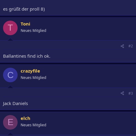
es grüßt der proll 8)
Toni
T
Neues Mitglied
#2
Ballantines find ich ok.
crazyfile
C
Neues Mitglied
#3
Jack Daniels
elch
E
Neues Mitglied