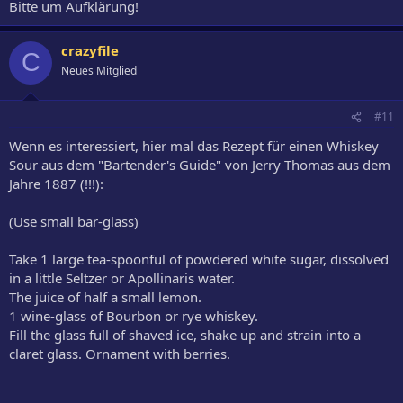
Bitte um Aufklärung!
crazyfile
C
Neues Mitglied
#11
Wenn es interessiert, hier mal das Rezept für einen Whiskey
Sour aus dem "Bartender's Guide" von Jerry Thomas aus dem
Jahre 1887 (!!!):
(Use small bar-glass)
Take 1 large tea-spoonful of powdered white sugar, dissolved
in a little Seltzer or Apollinaris water.
The juice of half a small lemon.
1 wine-glass of Bourbon or rye whiskey.
Fill the glass full of shaved ice, shake up and strain into a
claret glass. Ornament with berries.