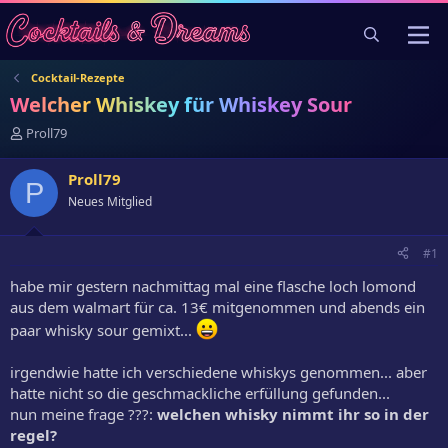
Cocktail-Rezepte
Welcher Whiskey für Whiskey Sour
E
Proll79
r
s
Proll79
P
t
Neues Mitglied
e
l
l
#1
e
r
habe mir gestern nachmittag mal eine flasche loch lomond
aus dem walmart für ca. 13€ mitgenommen und abends ein
paar whisky sour gemixt...
irgendwie hatte ich verschiedene whiskys genommen... aber
hatte nicht so die geschmackliche erfüllung gefunden...
nun meine frage ???:
welchen whisky nimmt ihr so in der
regel?