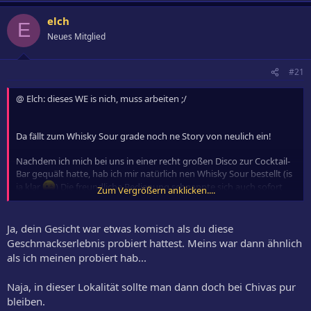
elch
E
Neues Mitglied
#21
@ Elch: dieses WE is nich, muss arbeiten ;/
Da fällt zum Whisky Sour grade noch ne Story von neulich ein!
Nachdem ich mich bei uns in einer recht großen Disco zur Cocktail-
Bar gequält hatte, hab ich mir natürlich nen Whisky Sour bestellt (is
ja klar
) Die freundliche Bedienung schnappte sich auch sofort
Zum Vergrößern anklicken....
ein Glas, ging zur Chivas Flasche und füllte 4cl ein. Soweit so gut,
wäre ihr nächster Schritt nicht zum Soda-Automaten gegangen ;(
Die wollte mir doch tatsächlich nen Whisky mit Mineralwasser
Ja, dein Gesicht war etwas komisch als du diese
andrehen.
Geschmackserlebnis probiert hattest. Meins war dann ähnlich
Als ich ihr dann erklärt hatte, dass obiger Cocktail geringfügig
als ich meinen probiert hab...
anders zubereitet wird, stapfte sie zu ihrem
*hinterderBarwildmitFlaschenwerfenden* Kollegen, der sich dann
Naja, in dieser Lokalität sollte man dann doch bei Chivas pur
an meinem Whisky zu schaffen machte.
bleiben.