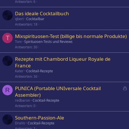
Antworten
6
Das ideale Cocktailbuch
qbert
Cocktailbar
Antworten
18
Mixspirituosen-Test (billige bis normale Produkte)
T
Toni
Spirituosen-Tests und Reviews
Antworten
30
Rezepte mit Chambord Liqueur Royale de
France
Kater
Cocktail-Rezepte
Antworten
36
PUNICA (Portable UNIversale Cocktail
R
e
Assembler)
s
redbaron
Cocktail-Rezepte
p
Antworten
0
e
Southern-Passion-Ale
r
DraVo
Cocktail-Rezepte
r
Antworten
3