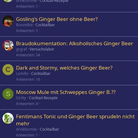
drinkformile
Cocktail-Rezepte
Antworten
1
Gosling's Ginger Beer ohne Beer?
BoozeBot
Cocktailbar
Antworten
5
Braudokumentation: Alkoholisches Ginger Beer
grgraf
Versuchslabor
Antworten
34
Dark and Stormy, welches Ginger Beer?
C
camillo
Cocktailbar
Antworten
16
Moscow Mule mit Schweppes Ginger B.??
S
Stritty
Cocktail-Rezepte
Antworten
4
Fentimans Tonic und Ginger Beer sprudeln nicht
mehr
drinkformile
Cocktailbar
Antworten
1