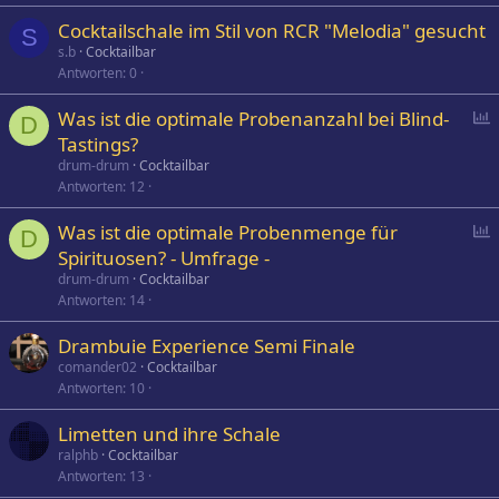
Cocktailschale im Stil von RCR "Melodia" gesucht
S
s.b
Cocktailbar
Antworten
0
P
Was ist die optimale Probenanzahl bei Blind-
D
o
Tastings?
l
drum-drum
Cocktailbar
l
Antworten
12
P
Was ist die optimale Probenmenge für
D
o
Spirituosen? - Umfrage -
l
drum-drum
Cocktailbar
l
Antworten
14
Drambuie Experience Semi Finale
comander02
Cocktailbar
Antworten
10
Limetten und ihre Schale
ralphb
Cocktailbar
Antworten
13