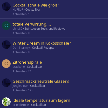
Cocktailschale wie groß?
HoRRoR
Cocktailbar
Antworten
13
totale Verwirrung....
C
chris80
Spirituosen-Tests und Reviews
Antworten
9
Winter Dream in Kokosschale?
Der_Stormyy
Cocktail-Rezepte
Antworten
8
Zitronenspirale
C
crackone
Cocktailbar
Antworten
24
Geschmacksneutrale Gläser?!
Jungles-Bar
Cocktailbar
Antworten
17
ideale temperatur zum lagern
drinkformile
Cocktailbar