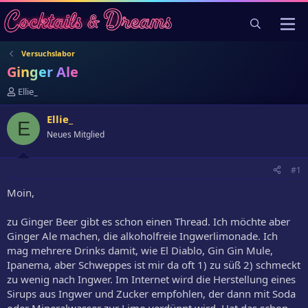
Versuchslabor
Ginger Ale
E
Ellie_
r
s
Ellie_
E
t
Neues Mitglied
e
l
l
#1
e
r
Moin,
zu Ginger Beer gibt es schon einen Thread. Ich möchte aber
Ginger Ale machen, die alkoholfreie Ingwerlimonade. Ich
mag mehrere Drinks damit, wie El Diablo, Gin Gin Mule,
Ipanema, aber Schweppes ist mir da oft 1) zu süß 2) schmeckt
zu wenig nach Ingwer. Im Internet wird die Herstellung eines
Sirups aus Ingwer und Zucker empfohlen, der dann mit Soda
oder Mineralwasser zur Limo verdünnt wird. Hat das schon