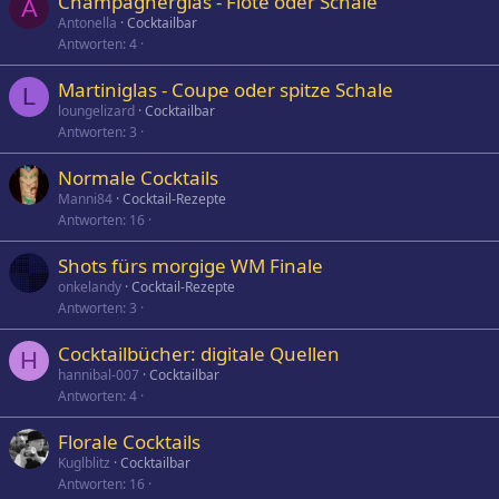
Champagnerglas - Flöte oder Schale
A
Antonella
Cocktailbar
Antworten
4
Martiniglas - Coupe oder spitze Schale
L
loungelizard
Cocktailbar
Antworten
3
Normale Cocktails
Manni84
Cocktail-Rezepte
Antworten
16
Shots fürs morgige WM Finale
onkelandy
Cocktail-Rezepte
Antworten
3
Cocktailbücher: digitale Quellen
H
hannibal-007
Cocktailbar
Antworten
4
Florale Cocktails
Kuglblitz
Cocktailbar
Antworten
16