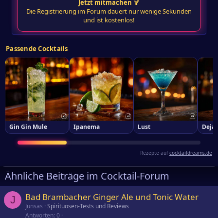
Jetzt mitmachen
🍹
Die Registrierung im Forum dauert nur wenige Sekunden
und ist kostenlos!
Passende Cocktails
Gin Gin Mule
Ipanema
Lust
Deja 
Rezepte auf
cocktaildreams.de
Ähnliche Beiträge im Cocktail-Forum
Bad Brambacher Ginger Ale und Tonic Water
J
Junsas
Spirituosen-Tests und Reviews
Antworten
0