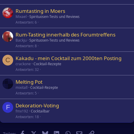
Rumtasting in Moers
Mixael
Spirituosen-Tests und Reviews
Antworten
6
Rum-Tasting innerhalb des Forumtreffens
Backju
Spirituosen-Tests und Reviews
Antworten
8
Kakadu - mein Cocktail zum 2000ten Posting
C
crackone
Cocktail-Rezepte
Antworten
32
Melting Pot
mixitall
Cocktail-Rezepte
Antworten
5
Dekoration-Voting
F
fmx192
Cocktailbar
Antworten
18
Facebook
X
Bluesky
LinkedIn
WhatsApp
E-Mail
Link
Teilen: