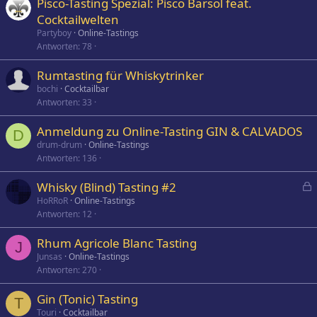
Pisco-Tasting Spezial: Pisco Barsol feat.
Cocktailwelten
Partyboy
Online-Tastings
Antworten
78
Rumtasting für Whiskytrinker
bochi
Cocktailbar
Antworten
33
Anmeldung zu Online-Tasting GIN & CALVADOS
D
drum-drum
Online-Tastings
Antworten
136
Whisky (Blind) Tasting #2
e
HoRRoR
Online-Tastings
Antworten
12
s
p
Rhum Agricole Blanc Tasting
e
J
Junsas
Online-Tastings
r
Antworten
270
r
t
Gin (Tonic) Tasting
T
Touri
Cocktailbar