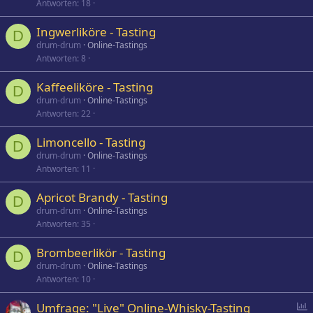
Antworten
18
Ingwerliköre - Tasting
D
drum-drum
Online-Tastings
Antworten
8
Kaffeeliköre - Tasting
D
drum-drum
Online-Tastings
Antworten
22
Limoncello - Tasting
D
drum-drum
Online-Tastings
Antworten
11
Apricot Brandy - Tasting
D
drum-drum
Online-Tastings
Antworten
35
Brombeerlikör - Tasting
D
drum-drum
Online-Tastings
Antworten
10
P
Umfrage: "Live" Online-Whisky-Tasting