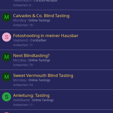
Tiefenrausch
Cocktail-Rezepte
Antworten
6
Calvados & Co. Blind Tasting
M
Microboy
Online-Tastings
Antworten
16
Fotoshooting in meiner Hausbar
S
StephanoS
Cocktailbar
Antworten
11
Next Blindtasting?
M
Microboy
Online-Tastings
Antworten
70
Sweet Vermouth Blind Tasting
M
Microboy
Online-Tastings
Antworten
54
Anleitung: Tasting
S
Stiefelkante
Online-Tastings
Antworten
11