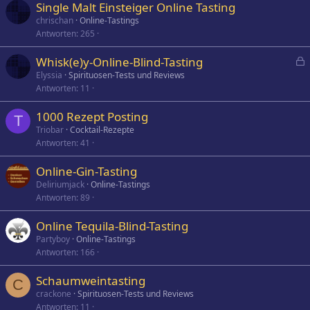
Single Malt Einsteiger Online Tasting
chrischan
Online-Tastings
Antworten
265
Whisk(e)y-Online-Blind-Tasting
e
Elyssia
Spirituosen-Tests und Reviews
Antworten
11
s
p
1000 Rezept Posting
e
T
Triobar
Cocktail-Rezepte
r
Antworten
41
r
t
Online-Gin-Tasting
Deliriumjack
Online-Tastings
Antworten
89
Online Tequila-Blind-Tasting
Partyboy
Online-Tastings
Antworten
166
Schaumweintasting
C
crackone
Spirituosen-Tests und Reviews
Antworten
11