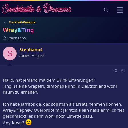
Cocktail-Rezepte
Wray&Ting
E
StephanoS
r
s
StephanoS
S
t
aktives Mitglied
e
l
l
#1
e
r
Hallo, hat jemand mit dem Drink Erfahrungen?
Ting ist eine Grapefruitlimonade und in Deutschland wohl
kaum zu erhalten.
Ich habe Jarritos da, das soll man als Ersatz nehmen können.
Wray&Nephew Overproof mit Jarritos allein hat zienmlich fies
geschmeckt, es kann wohl noch Limette dazu.
Any Ideas?