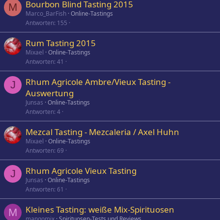
Bourbon Blind Tasting 2015
M
Marco_BarFish
Online-Tastings
Antworten
155
Rum Tasting 2015
Mixael
Online-Tastings
Antworten
41
Rhum Agricole Ambre/Vieux Tasting -
J
Auswertung
Junsas
Online-Tastings
Antworten
4
Mezcal Tasting - Mezcaleria / Axel Huhn
Mixael
Online-Tastings
Antworten
69
Rhum Agricole Vieux Tasting
J
Junsas
Online-Tastings
Antworten
61
Kleines Tasting: weiße Mix-Spirituosen
M
mangomix
Spirituosen-Tests und Reviews