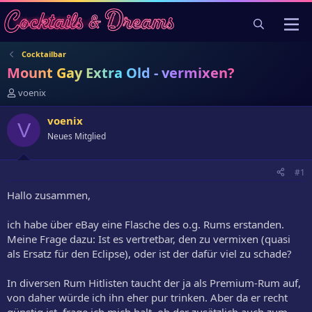
Cocktailbar
Mount Gay Extra Old - vermixen?
E
voenix
r
s
voenix
V
t
Neues Mitglied
e
l
l
#1
e
r
Hallo zusammen,
ich habe über eBay eine Flasche des o.g. Rums erstanden.
Meine Frage dazu: Ist es vertretbar, den zu vermixen (quasi
als Ersatz für den Eclipse), oder ist der dafür viel zu schade?
In diversen Rum Hitlisten taucht der ja als Premium-Rum auf,
von daher würde ich ihn eher pur trinken. Aber da er recht
günstig ist, frage ich mich halt, ob der zusätzlich auch zum