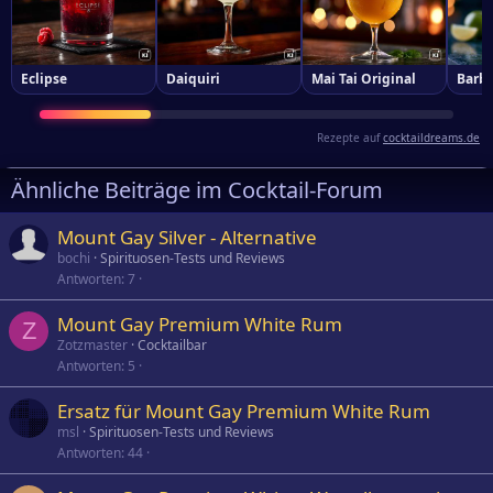
Eclipse
Daiquiri
Mai Tai Original
Barba
Rezepte auf
cocktaildreams.de
Ähnliche Beiträge im Cocktail-Forum
Mount Gay Silver - Alternative
bochi
Spirituosen-Tests und Reviews
Antworten
7
Mount Gay Premium White Rum
Z
Zotzmaster
Cocktailbar
Antworten
5
Ersatz für Mount Gay Premium White Rum
msl
Spirituosen-Tests und Reviews
Antworten
44