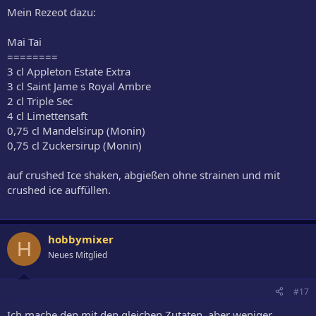
Mein Rezeot dazu:
Mai Tai
========
3 cl Appleton Estate Extra
3 cl Saint Jame s Royal Ambre
2 cl Triple Sec
4 cl Limettensaft
0,75 cl Mandelsirup (Monin)
0,75 cl Zuckersirup (Monin)
auf crushed Ice shaken, abgießen ohne strainen und mit
crushed ice auffüllen.
hobbymixer
H
Neues Mitglied
#17
Ich mache den mit den gleichen Zutaten, aber weniger