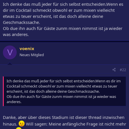
ist, z.B. im Barbados Sunrise.
Ich denke das muß jeder für sich selbst entscheiden.Wenn es
dir im Cocktail schmeckt obwohl er zum mixen vielleicht
Was meint Ihr?
etwas zu teuer erscheint, ist das doch alleine deine
Geschmackssache.
(
Ob due ihn auch für Gäste zunm mixen nimmst ist ja wieder
was anderes.
voenix
V
Neues Mitglied
#22
Ich denke das muß jeder für sich selbst entscheiden.Wenn es dir im
Cocktail schmeckt obwohl er zum mixen vielleicht etwas zu teuer
erscheint, ist das doch alleine deine Geschmackssache.
Ob due ihn auch für Gäste zunm mixen nimmst ist ja wieder was
anderes.
Danke, aber über dieses Stadium ist dieser thread inzwischen
hinaus.
Will sagen: Meine anfängliche Frage ist nicht mehr