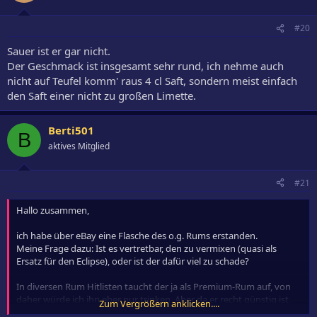
#20
Sauer ist er gar nicht.
Der Geschmack ist insgesamt sehr rund, ich nehme auch
nicht auf Teufel komm' raus 4 cl Saft, sondern meist einfach
den Saft einer nicht zu großen Limette.
Berti501
B
aktives Mitglied
#21
Hallo zusammen,
ich habe über eBay eine Flasche des o.g. Rums erstanden.
Meine Frage dazu: Ist es vertretbar, den zu vermixen (quasi als
Ersatz für den Eclipse), oder ist der dafür viel zu schade?
In diversen Rum Hitlisten taucht der ja als Premium-Rum auf, von
daher würde ich ihn eher pur trinken. Aber da er recht günstig ist,
Zum Vergrößern anklicken....
frage ich mich halt, ob der zusätzlich auch zum Vermixen brauchbar