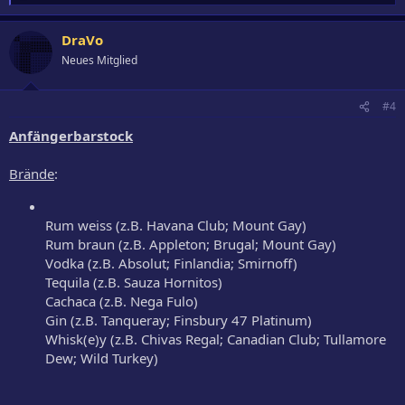
e
a
DraVo
k
t
Neues Mitglied
i
o
n
#4
e
n
Anfängerbarstock
:
Brände
:
Rum weiss (z.B. Havana Club; Mount Gay)
Rum braun (z.B. Appleton; Brugal; Mount Gay)
Vodka (z.B. Absolut; Finlandia; Smirnoff)
Tequila (z.B. Sauza Hornitos)
Cachaca (z.B. Nega Fulo)
Gin (z.B. Tanqueray; Finsbury 47 Platinum)
Whisk(e)y (z.B. Chivas Regal; Canadian Club; Tullamore
Dew; Wild Turkey)