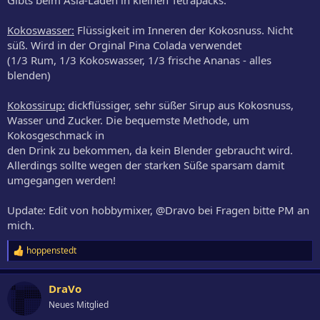
Gibts beim Asia-Laden in kleinen Tetrapacks.
Kokoswasser:
Flüssigkeit im Inneren der Kokosnuss. Nicht
süß. Wird in der Orginal Pina Colada verwendet
(1/3 Rum, 1/3 Kokoswasser, 1/3 frische Ananas - alles
blenden)
Kokossirup:
dickflüssiger, sehr süßer Sirup aus Kokosnuss,
Wasser und Zucker. Die bequemste Methode, um
Kokosgeschmack in
den Drink zu bekommen, da kein Blender gebraucht wird.
Allerdings sollte wegen der starken Süße sparsam damit
umgegangen werden!
Update: Edit von hobbymixer, @Dravo bei Fragen bitte PM an
mich.
hoppenstedt
R
e
a
DraVo
k
t
Neues Mitglied
i