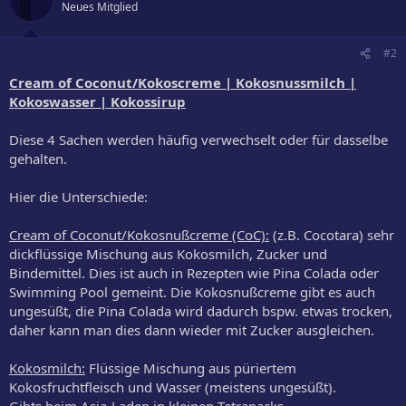
t
Neues Mitglied
i
o
n
#2
e
n
Cream of Coconut/Kokoscreme | Kokosnussmilch |
:
Kokoswasser | Kokossirup
Diese 4 Sachen werden häufig verwechselt oder für dasselbe
gehalten.
Hier die Unterschiede:
Cream of Coconut/Kokosnußcreme (CoC):
(z.B. Cocotara) sehr
dickflüssige Mischung aus Kokosmilch, Zucker und
Bindemittel. Dies ist auch in Rezepten wie Pina Colada oder
Swimming Pool gemeint. Die Kokosnußcreme gibt es auch
ungesüßt, die Pina Colada wird dadurch bspw. etwas trocken,
daher kann man dies dann wieder mit Zucker ausgleichen.
Kokosmilch:
Flüssige Mischung aus püriertem
Kokosfruchtfleisch und Wasser (meistens ungesüßt).