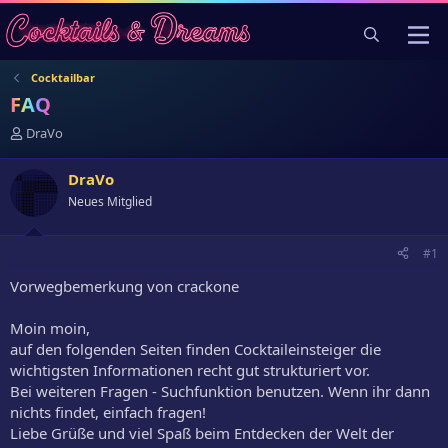
Cocktailbar
FAQ
E
DraVo
r
s
DraVo
t
Neues Mitglied
e
l
l
#1
e
r
Vorwegbemerkung von crackone
Moin moin,
auf den folgenden Seiten finden Cocktaileinsteiger die
wichtigsten Informationen recht gut strukturiert vor.
Bei weiteren Fragen - Suchfunktion benutzen. Wenn ihr dann
nichts findet, einfach fragen!
Liebe Grüße und viel Spaß beim Entdecken der Welt der