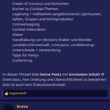
Cream of Coconut und Konsorten
Bücher zu Cocktail-Themen
Lagerung + Haltbarkeit (angebrochener) Spirituosen,
Säften, Sirupen und Milchprodukten
Onlineshopping
Cocktail-Dekoration
Gläser
Handhabung von (Boston)-Shaker und Blender
Limetten/Zitronensaft, Lime Juice, Limettensirup -
Unterschiede + Verwendung
Tipps für Partys
Zuckersirup
In diesen Thread bitte
keine Posts
mit
sinnlosem Inhalt
!!!
Dient dazu, hier Ordnung und Übersichtlichkeit zu bewahren!
Dies ist auch kein Diskussionsthread!
hoppenstedt
R
e
a
DraVo
k