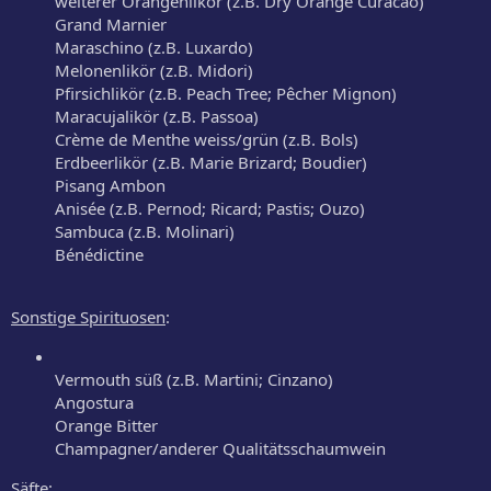
weiterer Orangenlikör (z.B. Dry Orange Curacao)
Grand Marnier
Maraschino (z.B. Luxardo)
Melonenlikör (z.B. Midori)
Pfirsichlikör (z.B. Peach Tree; Pêcher Mignon)
Maracujalikör (z.B. Passoa)
Crème de Menthe weiss/grün (z.B. Bols)
Erdbeerlikör (z.B. Marie Brizard; Boudier)
Pisang Ambon
Anisée (z.B. Pernod; Ricard; Pastis; Ouzo)
Sambuca (z.B. Molinari)
Bénédictine
Sonstige Spirituosen
:
Vermouth süß (z.B. Martini; Cinzano)
Angostura
Orange Bitter
Champagner/anderer Qualitätsschaumwein
Säfte
: