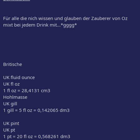
Für alle die nich wissen und glauben der Zauberer von Oz
mixt bei jedem Drink mit...*gggg*
Britische
UK fluid ounce
UK fl oz
1 fl oz = 28,4131 cm3
Hohlmasse
UK gill
1 gill = 5 fl oz = 0,142065 dm3
UK pint
UK pt
1 pt = 20 fl oz = 0,568261 dm3