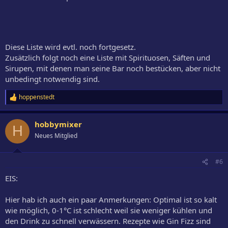
Diese Liste wird evtl. noch fortgesetz.
Zusätzlich folgt noch eine Liste mit Spirituosen, Säften und
Sirupen, mit denen man seine Bar noch bestücken, aber nicht
unbedingt notwendig sind.
hoppenstedt
R
e
a
hobbymixer
k
H
t
Neues Mitglied
i
o
n
#6
e
n
EIS:
:
Hier hab ich auch ein paar Anmerkungen: Optimal ist so kalt
wie möglich, 0-1°C ist schlecht weil sie weniger kühlen und
den Drink zu schnell verwässern. Rezepte wie Gin Fizz sind