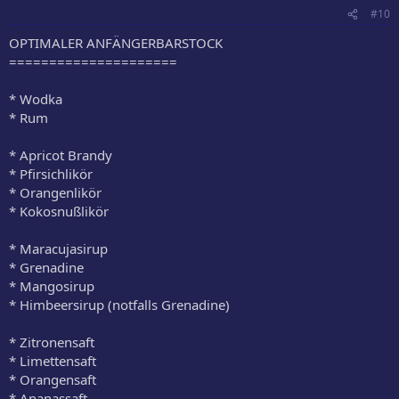
#10
OPTIMALER ANFÄNGERBARSTOCK
=====================
* Wodka
* Rum
* Apricot Brandy
* Pfirsichlikör
* Orangenlikör
* Kokosnußlikör
* Maracujasirup
* Grenadine
* Mangosirup
* Himbeersirup (notfalls Grenadine)
* Zitronensaft
* Limettensaft
* Orangensaft
* Ananassaft