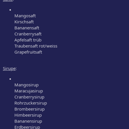
Mangosaft
Kirschsaft
Bananensaft
Cranberrysaft
Apfelsaft trüb
Traubensaft rot/weiss
Grapefruitsaft
Sirupe
:
Mangosirup
Maracujasirup
Cranberrysirup
Rohrzuckersirup
Brombeersirup
Himbeersirup
Bananensirup
Erdbeersirup