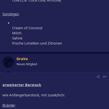
Cola (z.B. Coca Cola; Africola)
Sonstiges
:
Cream of Coconut
Milch
Sahne
frische Limetten und Zitronen
DraVo
Neues Mitglied
#5
erweiterter Barstock
wie Anfängerbarstock, mit zusätzlich:
Brände
: