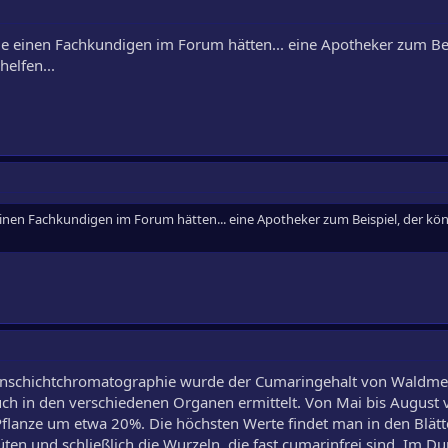
e einen Fachkundigen im Forum hätten... eine Apotheker zum Bei
elfen...
inen Fachkundigen im Forum hätten... eine Apotheker zum Beispiel, der kö
ünnschichtchromatographie wurde der Cumaringehalt von Waldme
h in den verschiedenen Organen ermittelt. Von Mai bis August v
Pflanze um etwa 20%. Die höchsten Werte findet man in den Blätt
üten und schließlich die Wurzeln, die fast cumarinfrei sind. Im Du