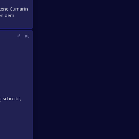
ltene Cumarin
gen dem
#8
 schreibt,