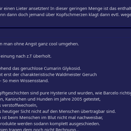
 einen Lieter ansetzten! In dieser geringen Menge ist das entha
Wenn dann doch jemand über Kopfschmerzen klagt dann evtl. we
nn man ohne Angst ganz cool umgehen.
inung nach z.T überholt.
gehend das geruchlose Cumarin Glykosid.
t erst der charakteristische Waldmeister Geruch
- So mein Wissensstand.
ftgeschichten sind pure Hysterie und wurden, wie Barcelo richtig
n, Kaninchen und Hunden im Jahre 2005 getestet,
rs verstoffwechseln,
 heutiger Sicht nicht auf den Menschen übertragbar sind.
ist beim Menschen im Blut nicht mal nachweisbar,
elprodukte werden sodann komplett ausgeschieden.
inien tragen dem noch nicht Rechnung...