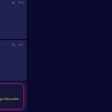
#10
#11
ige Sekunden