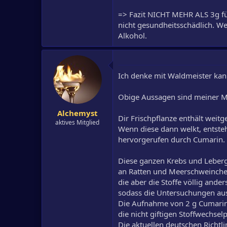
=> Fazit NICHT MEHR ALS 3g für
nicht gesundheitsschädlich. 
Alkohol.
Ich denke mit Waldmeister ka
Obige Aussagen sind meiner Me
Alchemyst
Dir Frischpflanze enthält weit
aktives Mitglied
Wenn diese dann welkt, entsteh
hervorgerufen durch Cumarin. 
Diese ganzen Krebs und Lebergi
an Ratten und Meerschweinche
die aber die Stoffe völlig ande
sodass die Untersuchungen aus
Die Aufnahme von 2 g Cumarin 
die nicht giftigen Stoffwechs
Die aktuellen deutschen Richtl