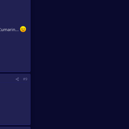
Cumarin...
#9