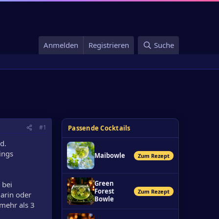
Anmelden
Registrieren
Suche
#1
Passende Cocktails
d.
ings
Maibowle
Zum Rezept
Green
 bei
Forest
Zum Rezept
arin oder
Bowle
mehr als 3