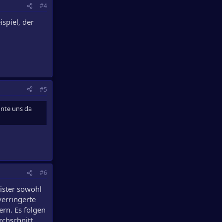
#4
spiel, der
#5
nnte uns da
#6
ister sowohl
erringerte
ern. Es folgen
rchschnitt