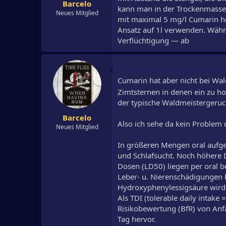
Barcelo
kann man in der Trockenmasse 
Neues Mitglied
mit maximal 5 mg/l Cumarin her
Ansatz auf 1l verwenden. Wäh
Verflüchtigung — ab
Cumarin hat aber nicht bei Wal
Zimtsternen in denen ein zu 
der typische Waldmeistergeruch
Barcelo
Also ich sehe da kein Problem 
Neues Mitglied
In größeren Mengen oral aufg
und Schlafsucht. Noch höhere 
Dosen (LD50) liegen per oral
Leber- u. Nierenschädigungen b
Hydroxyphenylessigsäure wird
Als TDI (tolerable daily intake
Risikobewertung (BfR) von An
Tag hervor.