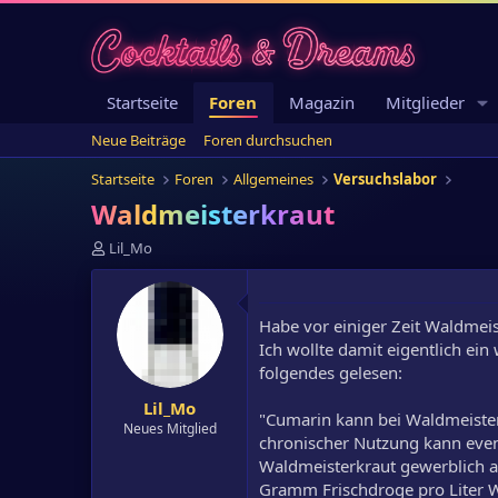
Startseite
Foren
Magazin
Mitglieder
Neue Beiträge
Foren durchsuchen
Startseite
Foren
Allgemeines
Versuchslabor
Waldmeisterkraut
E
Lil_Mo
r
s
t
Habe vor einiger Zeit Waldmeist
e
l
Ich wollte damit eigentlich ein
l
folgendes gelesen:
e
Lil_Mo
r
"Cumarin kann bei Waldmeiste
Neues Mitglied
chronischer Nutzung kann event
Waldmeisterkraut gewerblich a
Gramm Frischdroge pro Liter W