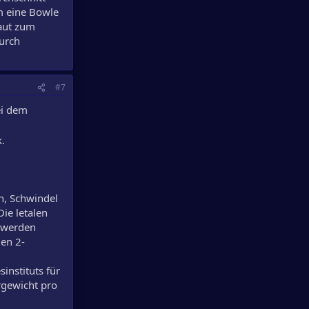
m eine Bowle
raut zum
urch
#7
ei dem
.
n, Schwindel
ie letalen
 werden
den 2-
instituts für
rgewicht pro