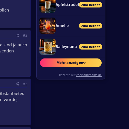
Apfelstrudel
Zum Rezept
blich
Amélie
Zum Rezept
#2
e sind ja auch
Baileynana
Zum Rezept
erwenden
Mehr anzeigen
Rezepte auf
cocktaildreams.de
#3
bstanbieter.
en würde,