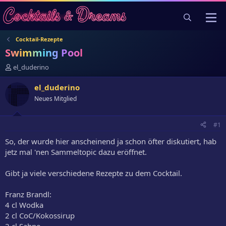
Cocktail-Rezepte
Swimming Pool
E
el_duderino
r
s
el_duderino
t
Neues Mitglied
e
l
l
#1
e
r
So, der wurde hier anscheinend ja schon öfter diskutiert, hab
jetz mal 'nen Sammeltopic dazu eröffnet.
Gibt ja viele verschiedene Rezepte zu dem Cocktail.
Franz Brandl:
4 cl Wodka
2 cl CoC/Kokossirup
2 cl Sahne