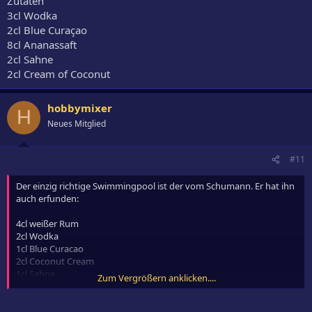
Zutaten
3cl Wodka
2cl Blue Curaçao
8cl Ananassaft
2cl Sahne
2cl Cream of Coconut
hobbymixer
H
Neues Mitglied
#11
Der einzig richtige Swimmingpool ist der vom Schumann. Er hat ihn
auch erfunden:
4cl weißer Rum
2cl Wodka
1cl Blue Curacao
2cl Coconut Cream
1cl Sahne
Zum Vergrößern anklicken....
4cl Ananassaft
Mit Würfel schütteln und in ein randvoll mit gestoßenem Eis