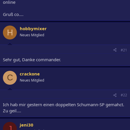
online
Gruß co....
hobbymixer
H
Neues Mitglied
#21
Sehr gut, Danke commander.
crackone
C
Neues Mitglied
#22
Ich hab mir gestern einen doppelten Schumann-SP gemahct.
Zu geil....
jeni30
J