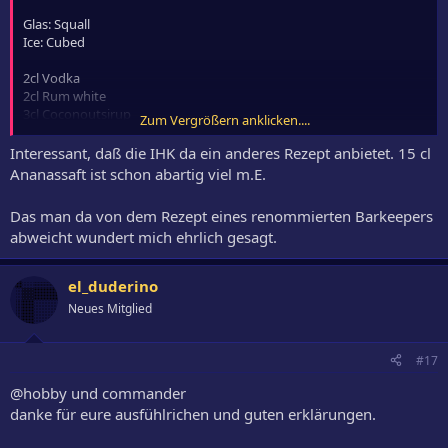
Glas: Squall
Ice: Cubed
2cl Vodka
2cl Rum white
3cl Coconoutsirup
Zum Vergrößern anklicken....
2cl Sahne (flüssig >30%Fett)
15cl Ananassaft
Interessant, daß die IHK da ein anderes Rezept anbietet. 15 cl
2cl Curacao blue floaten
Ananassaft ist schon abartig viel m.E.
Gemixed wird mit normalen Würfeln und im Glas sind auch Würfel.
Das man da von dem Rezept eines renommierten Barkeepers
Das ist das Rezept was man zum Beispiel beim IHK Barmeister
abweicht wundert mich ehrlich gesagt.
Lehrgang als Swimming Pool mixen darf/soll/muss
el_duderino
Neues Mitglied
#17
@hobby und commander
danke für eure ausfühlrichen und guten erklärungen.