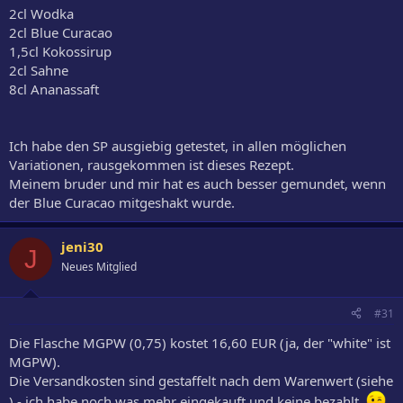
2cl Wodka
2cl Blue Curacao
1,5cl Kokossirup
2cl Sahne
8cl Ananassaft
Ich habe den SP ausgiebig getestet, in allen möglichen
Variationen, rausgekommen ist dieses Rezept.
Meinem bruder und mir hat es auch besser gemundet, wenn
der Blue Curacao mitgeshakt wurde.
jeni30
J
Neues Mitglied
#31
Die Flasche MGPW (0,75) kostet 16,60 EUR (ja, der "white" ist
MGPW).
Die Versandkosten sind gestaffelt nach dem Warenwert (siehe
) - ich habe noch was mehr eingekauft und keine bezahlt.