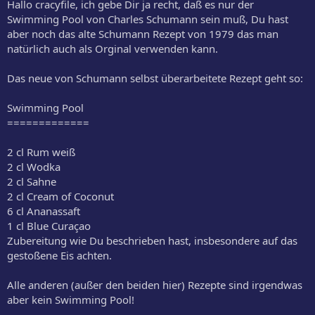
Hallo cracyfile, ich gebe Dir ja recht, daß es nur der
gefülltes Glas abfüllen.
Swimming Pool von Charles Schumann sein muß, Du hast
Den Blue Curacao floaten nicht mitshaken! Also zum Schluß über
aber noch das alte Schumann Rezept von 1979 das man
den Drink geben.
natürlich auch als Orginal verwenden kann.
Das neue von Schumann selbst überarbeitete Rezept geht so:
Swimming Pool
=============
2 cl Rum weiß
2 cl Wodka
2 cl Sahne
2 cl Cream of Coconut
6 cl Ananassaft
1 cl Blue Curaçao
Zubereitung wie Du beschrieben hast, insbesondere auf das
gestoßene Eis achten.
Alle anderen (außer den beiden hier) Rezepte sind irgendwas
aber kein Swimming Pool!