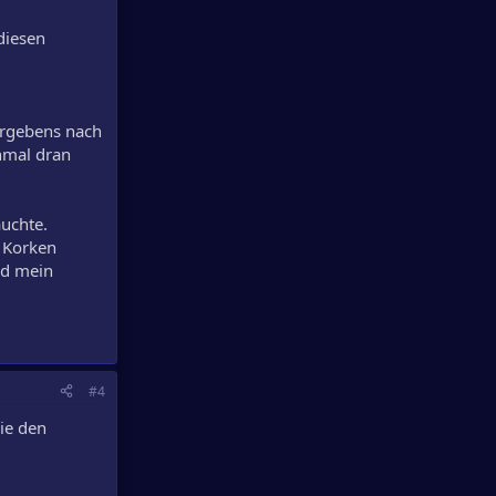
 diesen
ergebens nach
nmal dran
uchte.
 Korken
nd mein
#4
die den