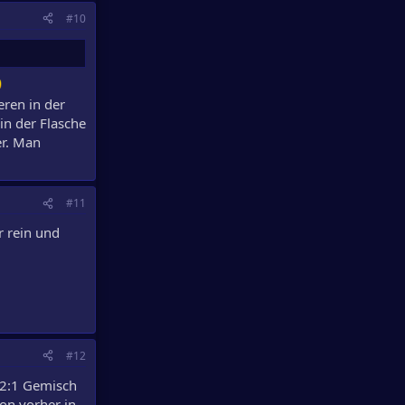
#10
eren in der
in der Flasche
er. Man
#11
r rein und
#12
n 2:1 Gemisch
hon vorher in