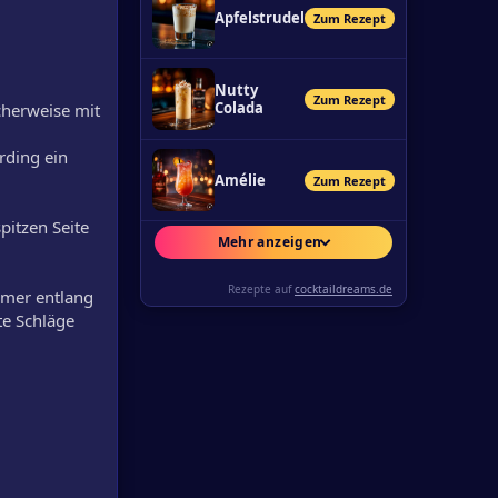
Apfelstrudel
Zum Rezept
Nutty
Zum Rezept
Colada
cherweise mit
rding ein
Amélie
Zum Rezept
itzen Seite
Mehr anzeigen
Rezepte auf
cocktaildreams.de
mmer entlang
te Schläge