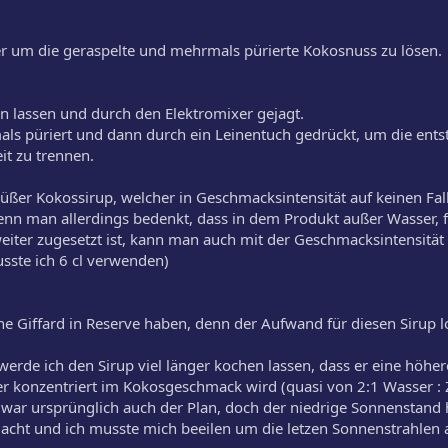
er um die geraspelte und mehrmals pürierte Kokosnuss zu lösen.
 lassen und durch den Elektromixer gejagt.
ls püriert und dann durch ein Leinentuch gedrückt, um die ent
it zu trennen.
 süßer Kokossirup, welcher in Geschmacksintensität auf keinen Fa
enn man allerdings bedenkt, dass in dem Produkt außer Wasser, f
iter zugesetzt ist, kann man auch mit der Geschmacksintensität
sste ich 6 cl verwenden)
e Giffard in Reserve haben, denn der Aufwand für diesen Sirup l
erde ich den Sirup viel länger kochen lassen, dass er eine höher
konzentriert im Kokosgeschmack wird (quasi von 2:1 Wasser : 
s war ursprünglich auch der Plan, doch der niedrige Sonnenstand 
acht und ich musste mich beeilen um die letzen Sonnenstrahlen