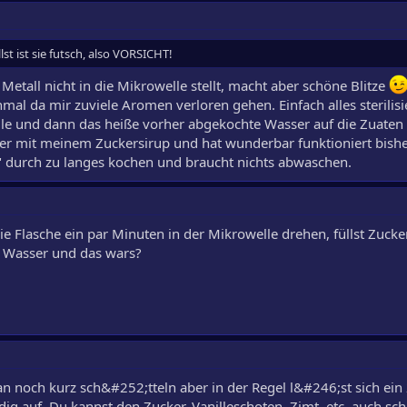
st ist sie futsch, also VORSICHT!
etall nicht in die Mikrowelle stellt, macht aber schöne Blitze
nmal da mir zuviele Aromen verloren gehen. Einfach alles sterilisi
eile und dann das heiße vorher abgekochte Wasser auf die Zuaten 
er mit meinem Zuckersirup und hat wunderbar funktioniert bish
" durch zu langes kochen und braucht nichts abwaschen.
ie Flasche ein par Minuten in der Mikrowelle drehen, füllst Zucke
 Wasser und das wars?
man noch kurz sch&#252;tteln aber in der Regel l&#246;st sich ei
ig auf. Du kannst den Zucker, Vanilleschoten, Zimt, etc. auch sc