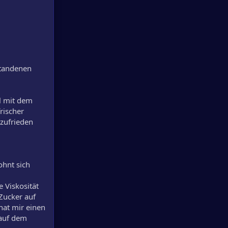
standenen
ll mit dem
rischer
 zufrieden
ohnt sich
e Viskosität
Zucker auf
hat mir einen
 auf dem