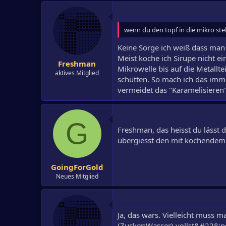
wenn du den topf in die mikro stell
Keine Sorge ich weiß dass man M
Meist koche ich Sirupe nicht ei
Freshman
Mikrowelle bis auf die Metallt
aktives Mitglied
schütten. So mach ich das imm
vermeidet das "Karamelisieren
G
Freshman, das heisst du lässt d
übergiesst den mit kochendem
GoingForGold
Neues Mitglied
Ja, das wars. Vielleicht muss 
(Zucker:Wasser) vollst&#228;nd