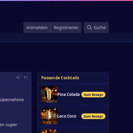
Anmelden
Registrieren
Suche
#1
Passende Cocktails
Pina Colada
Zum Rezept
, übernehme
Loco Coco
Zum Rezept
en super