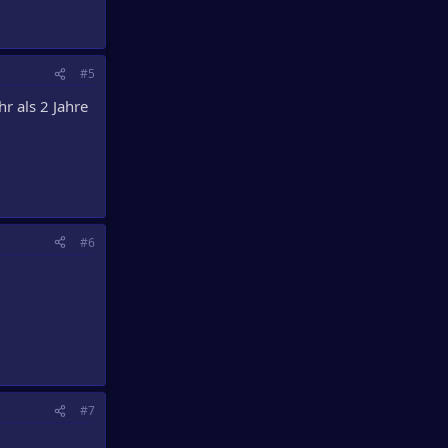
#5
r als 2 Jahre
#6
#7