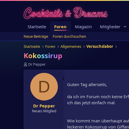
Startseite
Foren
Magazin
Mitglieder
Neue Beiträge
Foren durchsuchen
Startseite
Foren
Allgemeines
Versuchslabor
Kokossirup
E
Dr Pepper
r
s
t
D
Guten Tag allerseits,
e
l
l
da ich im Forum noch keine E
e
ich das jetzt einfach mal.
Dr Pepper
r
Neues Mitglied
Wie kommt man überhaupt auf 
leckeren Kokossirup von Giffar