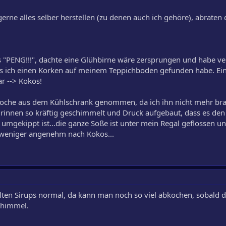
 gerne alles selber herstellen (zu denen auch ich gehöre), abraten
es "PENG!!!", dachte eine Glühbirne wäre zersprungen und habe v
is ich einen Korken auf meinem Teppichboden gefunden habe. Ei
r --> Kokos!
 Woche aus dem Kühlschrank genommen, da ich ihn nicht mehr bra
rinnen so kräftig geschimmelt und Druck aufgebaut, dass es den
e umgekippt ist...die ganze Soße ist unter mein Regal geflossen u
 weniger angenehm nach Kokos...
ellten Sirups normal, da kann man noch so viel abkochen, sobald 
chimmel.