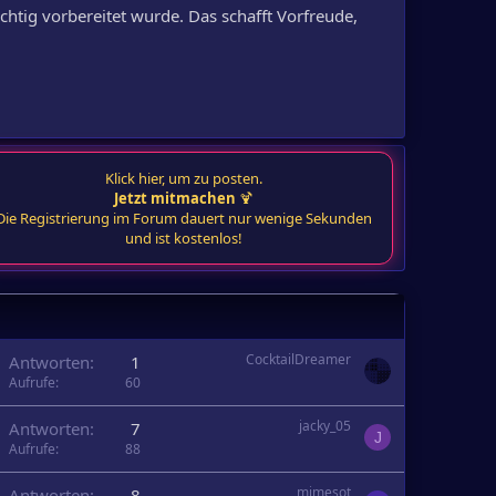
ichtig vorbereitet wurde. Das schafft Vorfreude,
Klick hier, um zu posten.
Jetzt mitmachen
🍹
Die Registrierung im Forum dauert nur wenige Sekunden
und ist kostenlos!
CocktailDreamer
Antworten
1
Aufrufe
60
jacky_05
Antworten
7
J
Aufrufe
88
mimesot
Antworten
8