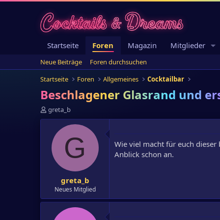
Startseite
Foren
Magazin
Mitglieder
Neue Beiträge
Foren durchsuchen
Startseite
Foren
Allgemeines
Cocktailbar
Beschlagener Glasrand und er
E
greta_b
r
s
t
G
Wie viel macht für euch dieser
e
l
Anblick schon an.
l
e
greta_b
r
Neues Mitglied