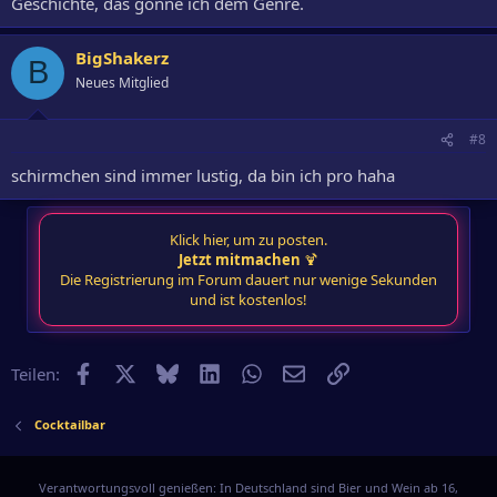
Geschichte, das gönne ich dem Genre.
BigShakerz
B
Neues Mitglied
#8
schirmchen sind immer lustig, da bin ich pro haha
Klick hier, um zu posten.
Jetzt mitmachen
🍹
Die Registrierung im Forum dauert nur wenige Sekunden
und ist kostenlos!
Facebook
X
Bluesky
LinkedIn
WhatsApp
E-Mail
Link
Teilen:
Cocktailbar
Verantwortungsvoll genießen: In Deutschland sind Bier und Wein ab 16,