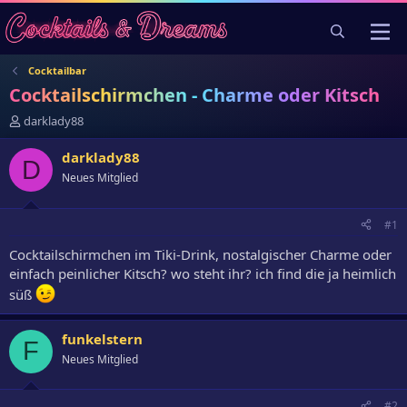
Cocktailbar
Cocktailschirmchen - Charme oder Kitsch
E
darklady88
r
s
darklady88
D
t
Neues Mitglied
e
l
l
#1
e
r
Cocktailschirmchen im Tiki-Drink, nostalgischer Charme oder
einfach peinlicher Kitsch? wo steht ihr? ich find die ja heimlich
süß
funkelstern
F
Neues Mitglied
#2