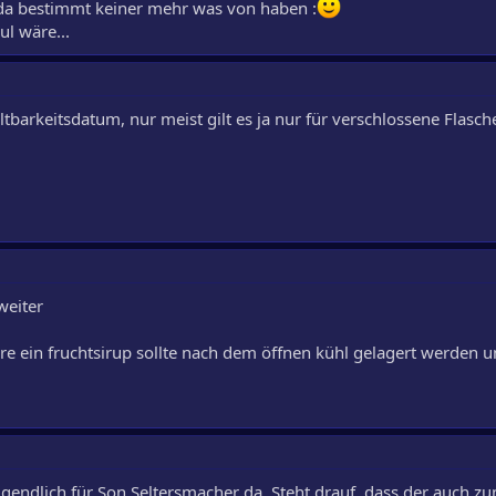
 da bestimmt keiner mehr was von haben :
ul wäre...
tbarkeitsdatum, nur meist gilt es ja nur für verschlossene Flasch
weiter
ahre ein fruchtsirup sollte nach dem öffnen kühl gelagert werden u
eigendlich für Son Seltersmacher da. Steht drauf, dass der auch 