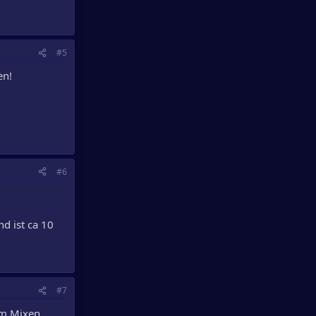
#5
en!
#6
nd ist ca 10
#7
zum Mixen