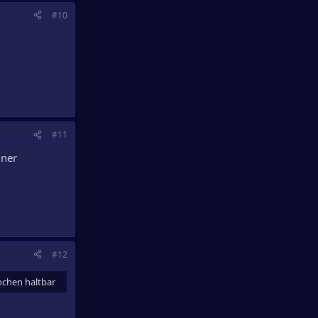
#10
#11
iner
#12
wochen haltbar