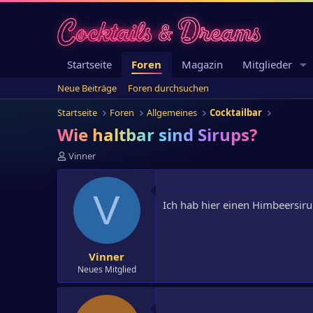
Startseite
Foren
Magazin
Mitglieder
Neue Beiträge
Foren durchsuchen
Startseite
Foren
Allgemeines
Cocktailbar
Wie haltbar sind Sirups?
E
Vinner
r
s
t
V
Ich hab hier einen Himbeersirup.
e
l
l
e
Vinner
r
Neues Mitglied