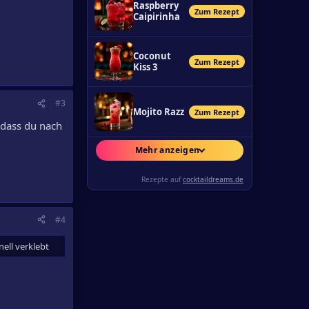
Raspberry
Zum Rezept
Caipirinha
Coconut
Zum Rezept
Kiss 3
#3
Mojito Razz
Zum Rezept
 dass du nach
Mehr anzeigen
Rezepte auf
cocktaildreams.de
#4
ell verklebt