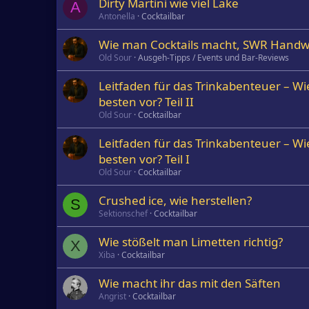
Dirty Martini wie viel Lake
A
Antonella
Cocktailbar
Wie man Cocktails macht, SWR Handw
Old Sour
Ausgeh-Tipps / Events und Bar-Reviews
Leitfaden für das Trinkabenteuer – Wi
besten vor? Teil II
Old Sour
Cocktailbar
Leitfaden für das Trinkabenteuer – Wi
besten vor? Teil I
Old Sour
Cocktailbar
Crushed ice, wie herstellen?
S
Sektionschef
Cocktailbar
Wie stößelt man Limetten richtig?
X
Xiba
Cocktailbar
Wie macht ihr das mit den Säften
Angrist
Cocktailbar