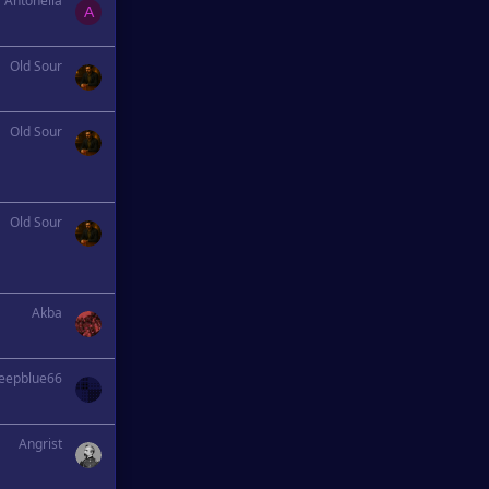
Antonella
A
Old Sour
Old Sour
Old Sour
Akba
eepblue66
Angrist