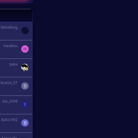
Metalking
Haukino
H
talex
bratze_07
B
ela_2008
E
Balu1992
B