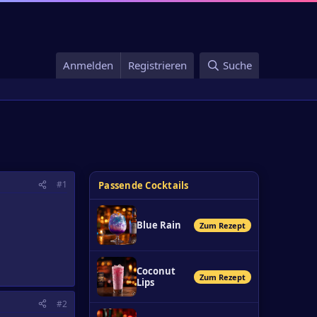
Anmelden
Registrieren
Suche
#1
Passende Cocktails
Blue Rain
Zum Rezept
Coconut
Zum Rezept
Lips
#2