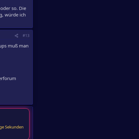
 oder so. Die
g, würde ich
#13
irups muß man
terforum
ige Sekunden