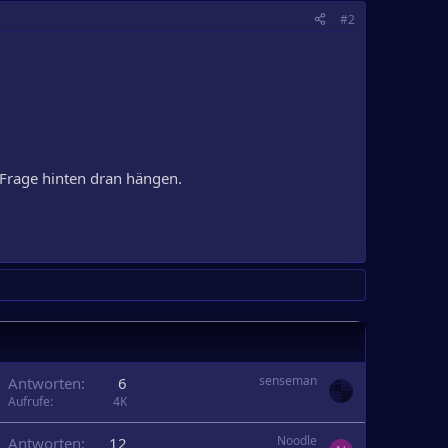
#2
e Frage hinten dran hängen.
senseman
Antworten
6
Aufrufe
4K
Noodle
Antworten
12