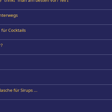
 "trinkt" man am besten vor? Teil I
unterwegs
für Cocktails
r?
sche für Sirups ...