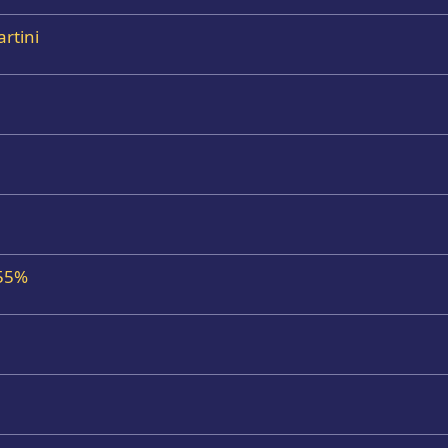
artini
 55%