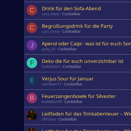
Drink für den Sofa-Abend
C
caro_maus
Cocktailbar
Begrüßungsdrink für die Party
C
caro_maus
Cocktailbar
Aperol oder Caipi - was ist für euch 
J
jacky_05
Cocktailbar
Deko die für euch unverzichtbar ist
F
funkelstern
Cocktailbar
Verjus Sour für Januar
E
eierlikoer71
Cocktailbar
Feuerzangenbowle für Silvester
B
buddelschiff
Cocktailbar
Leitfaden für das Trinkabenteuer – Wie
Old Sour
Cocktailbar