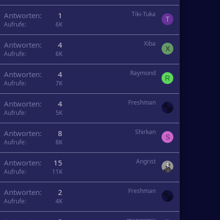
Tiki-Tuka
Antworten
1
T
Aufrufe
6K
Xiba
Antworten
4
X
Aufrufe
6K
Raymond
Antworten
4
R
Aufrufe
7K
Freshman
Antworten
4
Aufrufe
5K
Shirkan
Antworten
8
S
Aufrufe
8K
Angrist
Antworten
15
Aufrufe
11K
Freshman
Antworten
2
Aufrufe
4K