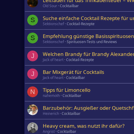
Leitfaden für das Trinkabenteuer – Wie
Old Sour
Cocktailbar
Suche einfache Cocktail Rezepte für 
S
Sektionschef
Cocktail-Rezepte
Empfehlung günstige Basisspirituosen 
S
Sektionschef
Spirituosen-Tests und Reviews
Welchen Brandy für Brandy Alexande
J
Jack of heart
Cocktail-Rezepte
Bar Mixgerät für Cocktails
J
Jack of heart
Cocktailbar
Tipps für Limoncello
N
nahemoth
Cocktailbar
Barzubehör: Ausgießer oder Quetschfla
Heinerich
Cocktailbar
Heavy cream, was nutzt ihr dafür?
Angrist
Cocktailbar