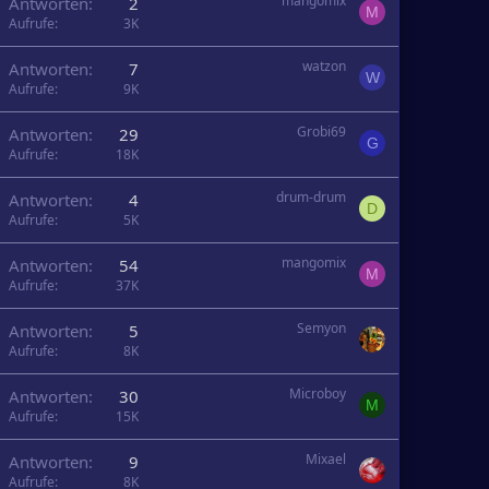
mangomix
Antworten
2
M
Aufrufe
3K
watzon
Antworten
7
W
Aufrufe
9K
Grobi69
Antworten
29
G
Aufrufe
18K
drum-drum
Antworten
4
D
Aufrufe
5K
mangomix
Antworten
54
M
Aufrufe
37K
Semyon
Antworten
5
Aufrufe
8K
Microboy
Antworten
30
M
Aufrufe
15K
Mixael
Antworten
9
Aufrufe
8K