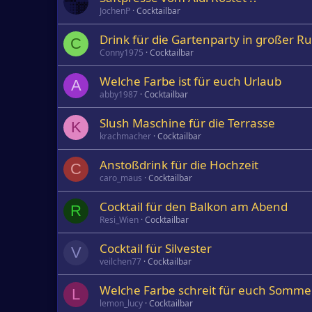
JochenP
Cocktailbar
Drink für die Gartenparty in großer R
C
Conny1975
Cocktailbar
Welche Farbe ist für euch Urlaub
A
abby1987
Cocktailbar
Slush Maschine für die Terrasse
K
krachmacher
Cocktailbar
Anstoßdrink für die Hochzeit
C
caro_maus
Cocktailbar
Cocktail für den Balkon am Abend
R
Resi_Wien
Cocktailbar
Cocktail für Silvester
V
veilchen77
Cocktailbar
Welche Farbe schreit für euch Somme
L
lemon_lucy
Cocktailbar