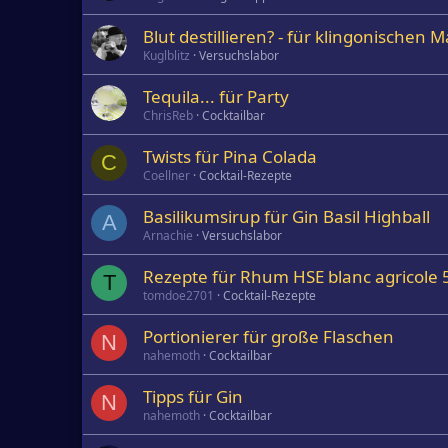
Blut destillieren? - für klingonischen M
Kuglblitz
Versuchslabor
Tequila... für Party
ChrisReb
Cocktailbar
Twists für Pina Colada
C
Coellner
Cocktail-Rezepte
Basilikumsirup für Gin Basil Highball
A
Arnachie
Versuchslabor
Rezepte für Rhum HSE blanc agricole
T
tomdoe2701
Cocktail-Rezepte
Portionierer für große Flaschen
N
nahemoth
Cocktailbar
Tipps für Gin
N
nahemoth
Cocktailbar