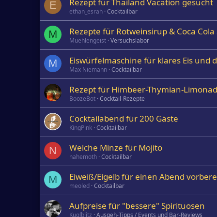
Rezept für Thailand Vacation gesucht
E
ethan_esrah
Cocktailbar
Rezepte für Rotweinsirup & Coca Cola 
M
Muehlengeist
Versuchslabor
Eiswürfelmaschine für klares Eis und 
M
Max Niemann
Cocktailbar
Rezept für Himbeer-Thymian-Limona
BoozeBot
Cocktail-Rezepte
Cocktailabend für 200 Gäste
KingPink
Cocktailbar
Welche Minze für Mojito
N
nahemoth
Cocktailbar
Eiweiß/Eigelb für einen Abend vorbere
M
meoled
Cocktailbar
Aufpreise für "bessere" Spirituosen
Kuglblitz
Ausgeh-Tipps / Events und Bar-Reviews