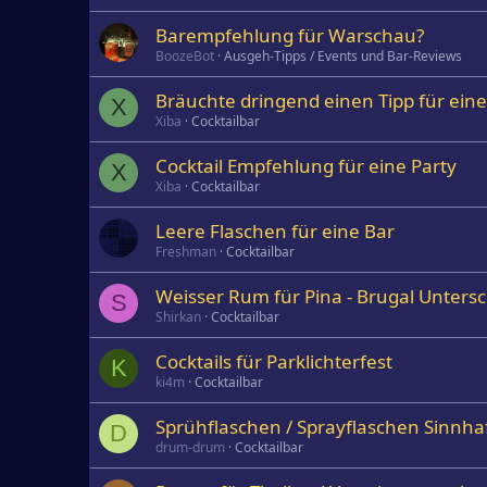
Barempfehlung für Warschau?
BoozeBot
Ausgeh-Tipps / Events und Bar-Reviews
Bräuchte dringend einen Tipp für ein
X
Xiba
Cocktailbar
Cocktail Empfehlung für eine Party
X
Xiba
Cocktailbar
Leere Flaschen für eine Bar
Freshman
Cocktailbar
Weisser Rum für Pina - Brugal Unters
S
Shirkan
Cocktailbar
Cocktails für Parklichterfest
K
ki4m
Cocktailbar
Sprühflaschen / Sprayflaschen Sinnhaf
D
drum-drum
Cocktailbar