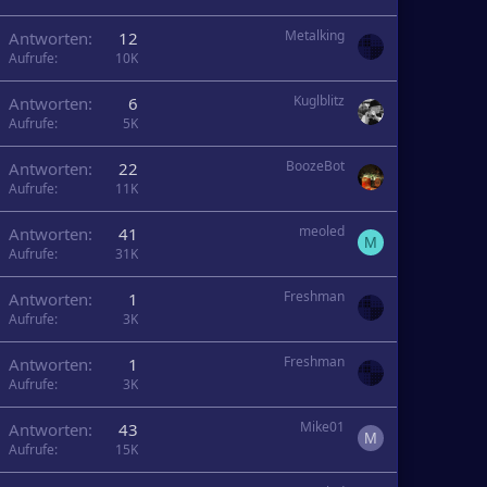
Metalking
Antworten
12
Aufrufe
10K
Kuglblitz
Antworten
6
Aufrufe
5K
BoozeBot
Antworten
22
Aufrufe
11K
meoled
Antworten
41
M
Aufrufe
31K
Freshman
Antworten
1
Aufrufe
3K
Freshman
Antworten
1
Aufrufe
3K
Mike01
Antworten
43
M
Aufrufe
15K