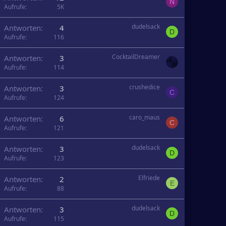
N
Aufrufe
5K
dudelsack
Antworten
4
D
Aufrufe
116
CocktailDreamer
Antworten
3
Aufrufe
114
crushedice
Antworten
3
C
Aufrufe
124
caro_maus
Antworten
6
C
Aufrufe
121
dudelsack
Antworten
3
D
Aufrufe
123
Elfriede
Antworten
2
E
Aufrufe
88
dudelsack
Antworten
3
D
Aufrufe
115