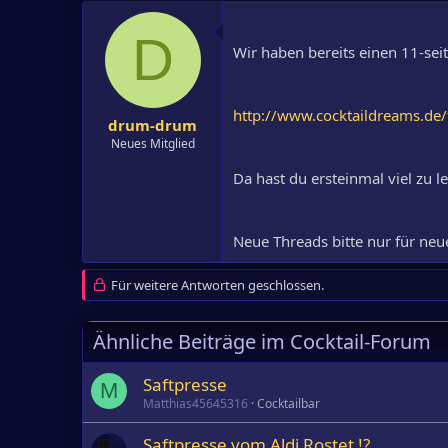
D
Wir haben bereits einen 11-se
http://www.cocktaildreams.de
drum-drum
Neues Mitglied
Da hast du ersteinmal viel zu 
Neue Threads bitte nur für n
Für weitere Antworten geschlossen.
Ähnliche Beiträge im Cocktail-Forum
Saftpresse
M
Matthias45645316
Cocktailbar
Saftpresse vom Aldi Rostet !?