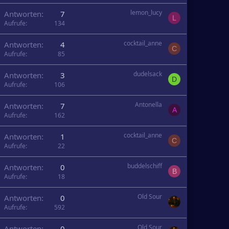
lemon_lucy
Antworten
7
L
Aufrufe
134
cocktail_anne
Antworten
4
C
Aufrufe
85
dudelsack
Antworten
3
D
Aufrufe
106
Antonella
Antworten
7
A
Aufrufe
162
cocktail_anne
Antworten
1
C
Aufrufe
22
buddelschiff
Antworten
0
B
Aufrufe
18
Old Sour
Antworten
0
Aufrufe
592
Old Sour
Antworten
0