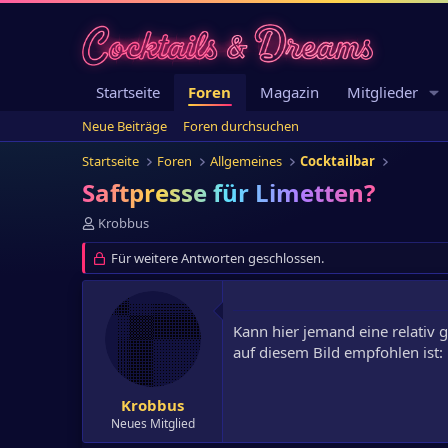
Startseite
Foren
Magazin
Mitglieder
Neue Beiträge
Foren durchsuchen
Startseite
Foren
Allgemeines
Cocktailbar
Saftpresse für Limetten?
E
Krobbus
r
s
Für weitere Antworten geschlossen.
t
e
l
l
Kann hier jemand eine relativ 
e
auf diesem Bild empfohlen ist:
r
Krobbus
Neues Mitglied