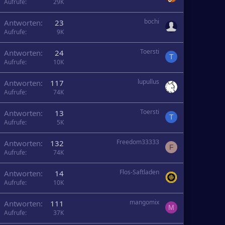
Aufrufe
29K
bochi
Antworten
23
Aufrufe
9K
Toersti
Antworten
24
T
Aufrufe
10K
lupullus
Antworten
117
Aufrufe
74K
Toersti
Antworten
13
T
Aufrufe
5K
Freedom33333
Antworten
132
F
Aufrufe
74K
Flos-Saftladen
Antworten
14
Aufrufe
10K
mangomix
Antworten
111
M
Aufrufe
37K