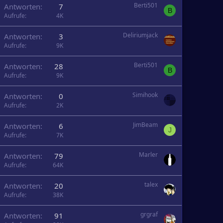
Berti501
Antworten
7
B
Aufrufe
4K
Deliriumjack
Antworten
3
Aufrufe
9K
Berti501
Antworten
28
B
Aufrufe
9K
Simihook
Antworten
0
Aufrufe
2K
JimBeam
Antworten
6
J
Aufrufe
7K
Marler
Antworten
79
Aufrufe
64K
talex
Antworten
20
Aufrufe
38K
grgraf
Antworten
91