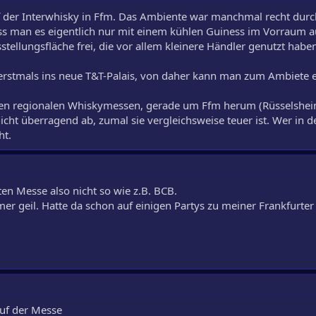
auf der Interwhisky in Ffm. Das Ambiente war manchmal recht dur
dass man es eigentlich nur mit einem kühlen Guiness im Vorraum a
stellungsfläche frei, die vor allem kleinere Händler genutzt habe
erstmals ins neue T&T-Palais, von daher kann man zum Ambiete e
inen regionalen Whiskymessen, gerade um Ffm herum (Rüsselsheim
ht überragend ab, zumal sie vergleichsweise teuer ist. Wer in de
ht.
ten Messe also nicht so wie z.B. BCB.
r geil. Hatte da schon auf einigen Partys zu meiner Frankfurter 
auf der Messe