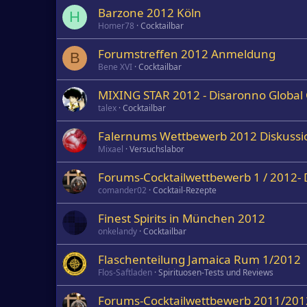
Barzone 2012 Köln
H
Homer78
Cocktailbar
Forumstreffen 2012 Anmeldung
B
Bene XVI
Cocktailbar
MIXING STAR 2012 - Disaronno Global 
talex
Cocktailbar
Falernums Wettbewerb 2012 Diskussi
Mixael
Versuchslabor
Forums-Cocktailwettbewerb 1 / 2012- 
comander02
Cocktail-Rezepte
Finest Spirits in München 2012
onkelandy
Cocktailbar
Flaschenteilung Jamaica Rum 1/2012
Flos-Saftladen
Spirituosen-Tests und Reviews
Forums-Cocktailwettbewerb 2011/2012