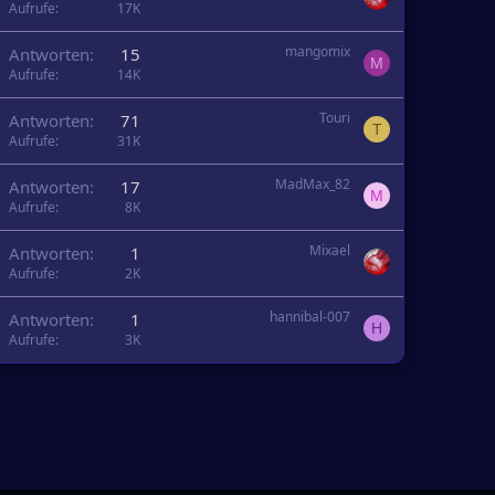
Aufrufe
17K
mangomix
Antworten
15
M
Aufrufe
14K
Touri
Antworten
71
T
Aufrufe
31K
MadMax_82
Antworten
17
M
Aufrufe
8K
Mixael
Antworten
1
Aufrufe
2K
hannibal-007
Antworten
1
H
Aufrufe
3K