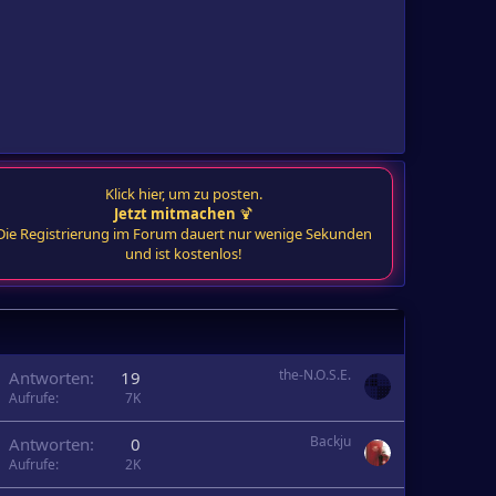
Klick hier, um zu posten.
Jetzt mitmachen
🍹
Die Registrierung im Forum dauert nur wenige Sekunden
und ist kostenlos!
the-N.O.S.E.
Antworten
19
Aufrufe
7K
Backju
Antworten
0
Aufrufe
2K