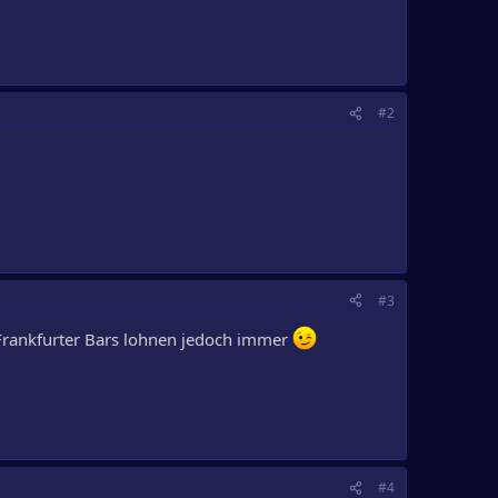
#2
#3
e Frankfurter Bars lohnen jedoch immer
#4