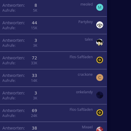
meoled
Antworten
8
M
Aufrufe
5K
Partyboy
Antworten
44
Aufrufe
15K
talex
Antworten
3
Aufrufe
3K
Flos-Saftladen
Antworten
72
Aufrufe
33K
crackone
Antworten
33
C
Aufrufe
14K
onkelandy
Antworten
3
Aufrufe
3K
Flos-Saftladen
Antworten
69
Aufrufe
24K
Mixael
Antworten
38