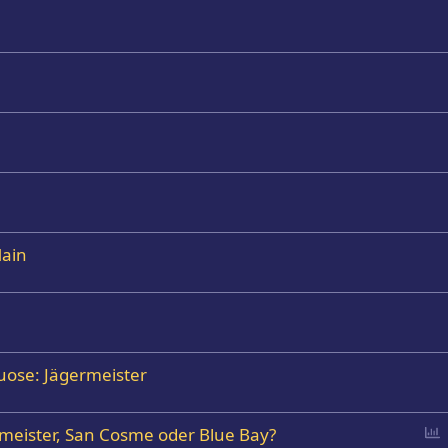
Main
uose: Jägermeister
P
meister, San Cosme oder Blue Bay?