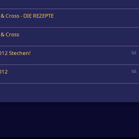
 Cross - DIE REZEPTE
& Cross
P
012 Stechen!
o
l
P
012
l
o
l
l