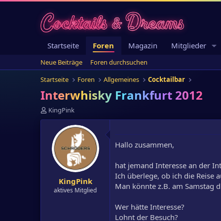
Startseite
Foren
Magazin
Mitglieder
Neue Beiträge
Foren durchsuchen
Startseite
Foren
Allgemeines
Cocktailbar
Interwhisky Frankfurt 2012
E
KingPink
r
s
t
Hallo zusammen,
e
l
l
hat jemand Interesse an der Int
e
Ich überlege, ob ich die Reise
KingPink
r
Man könnte z.B. am Samstag d
aktives Mitglied
Wer hätte Interesse?
Lohnt der Besuch?