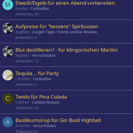
Eiweiß/Eigelb für einen Abend vorbereiten
M
meoled
Cocktailbar
Antworten
30
Aufpreise für "bessere" Spirituosen
Kuglblitz
Ausgeh-Tipps / Events und Bar-Reviews
Antworten
9
Blut destillieren? - für klingonischen Martini
Kuglblitz
Versuchslabor
Antworten
12
Tequila... für Party
ChrisReb
Cocktailbar
Antworten
6
Twists für Pina Colada
C
Coellner
Cocktail-Rezepte
Antworten
22
Basilikumsirup für Gin Basil Highball
A
Arnachie
Versuchslabor
Antworten
41