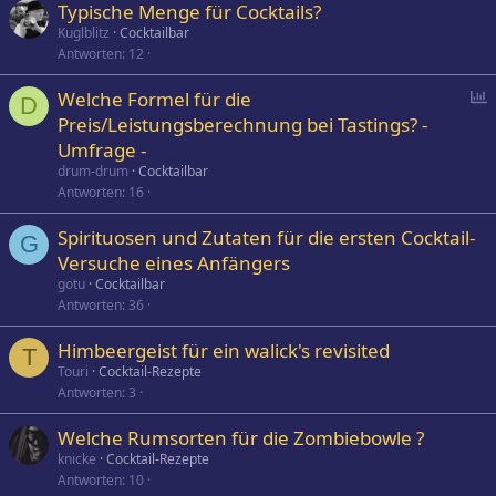
Typische Menge für Cocktails?
Kuglblitz
Cocktailbar
Antworten
12
P
Welche Formel für die
D
o
Preis/Leistungsberechnung bei Tastings? -
l
Umfrage -
l
drum-drum
Cocktailbar
Antworten
16
Spirituosen und Zutaten für die ersten Cocktail-
G
Versuche eines Anfängers
gotu
Cocktailbar
Antworten
36
Himbeergeist für ein walick's revisited
T
Touri
Cocktail-Rezepte
Antworten
3
Welche Rumsorten für die Zombiebowle ?
knicke
Cocktail-Rezepte
Antworten
10