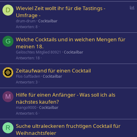
P
Wieviel Zeit wollt ihr für die Tastings -
D
o
Umfrage -
l
drum-drum
Cocktailbar
l
Antworten
8
Welche Cocktails und in welchen Mengen für
G
meinen 18.
Gelöschtes Mitglied 80921
Cocktailbar
Antworten
18
Zeitaufwand für einen Cocktail
Flos-Saftladen
Cocktailbar
Antworten
3
Hilfe für einen Anfänger - Was soll ich als
M
nächstes kaufen?
mango9000
Cocktailbar
Antworten
6
Suche ultraleckeren fruchtigen Cocktail für
R
Weihnachtsfeier