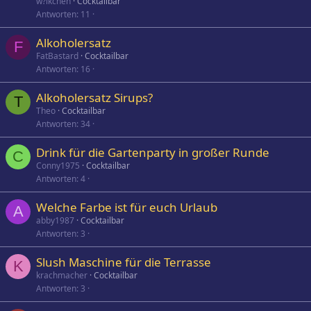
w?lkchen
Cocktailbar
Antworten
11
Alkoholersatz
F
FatBastard
Cocktailbar
Antworten
16
Alkoholersatz Sirups?
T
Theo
Cocktailbar
Antworten
34
Drink für die Gartenparty in großer Runde
C
Conny1975
Cocktailbar
Antworten
4
Welche Farbe ist für euch Urlaub
A
abby1987
Cocktailbar
Antworten
3
Slush Maschine für die Terrasse
K
krachmacher
Cocktailbar
Antworten
3