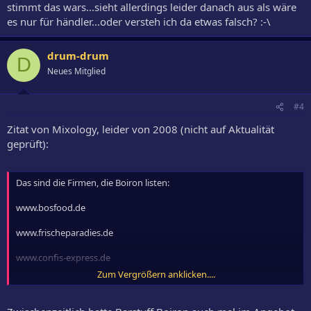
stimmt das wars...sieht allerdings leider danach aus als wäre
es nur für händler...oder versteh ich da etwas falsch? :-\
drum-drum
D
Neues Mitglied
#4
Zitat von Mixology, leider von 2008 (nicht auf Aktualität
geprüft):
Das sind die Firmen, die Boiron listen:
www.bosfood.de
www.frischeparadies.de
www.confis-express.de
Zum Vergrößern anklicken....
Text: Helmut Adam