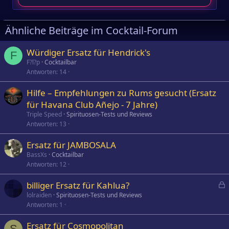
Ähnliche Beiträge im Cocktail-Forum
Würdiger Ersatz für Hendrick's
F
F?l?p
Cocktailbar
Antworten
14
Hilfe – Empfehlungen zu Rums gesucht (Ersatz
für Havana Club Añejo - 7 Jahre)
Triple Speed
Spirituosen-Tests und Reviews
Antworten
13
Ersatz für JAMBOSALA
BassXs
Cocktailbar
Antworten
12
billiger Ersatz für Kahlua?
e
lolraiden
Spirituosen-Tests und Reviews
Antworten
1
s
p
Ersatz für Cosmopolitan
e
S