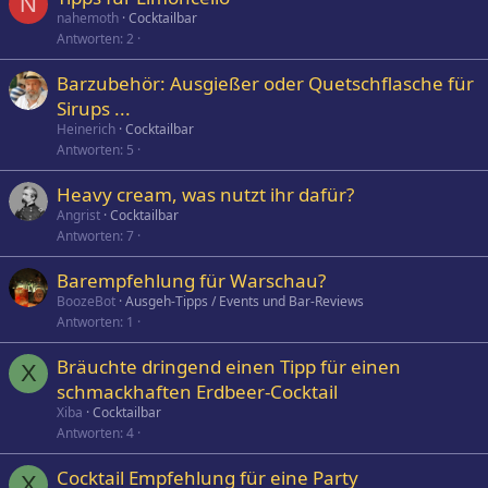
N
nahemoth
Cocktailbar
Antworten
2
Barzubehör: Ausgießer oder Quetschflasche für
Sirups ...
Heinerich
Cocktailbar
Antworten
5
Heavy cream, was nutzt ihr dafür?
Angrist
Cocktailbar
Antworten
7
Barempfehlung für Warschau?
BoozeBot
Ausgeh-Tipps / Events und Bar-Reviews
Antworten
1
Bräuchte dringend einen Tipp für einen
X
schmackhaften Erdbeer-Cocktail
Xiba
Cocktailbar
Antworten
4
Cocktail Empfehlung für eine Party
X