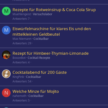
Rezepte für Rotweinsirup & Coca Cola Sirup
M
Muehlengeist
Versuchslabor
Antworten
7
Eiswürfelmaschine für klares Eis und den
M
mittelkleinen Geldbeutel
Max Niemann
Cocktailbar
Antworten
29
Rezept für Himbeer-Thymian-Limonade
BoozeBot
Cocktail-Rezepte
Antworten
4
Cocktailabend für 200 Gäste
KingPink
Cocktailbar
Antworten
54
Welche Minze für Mojito
N
nahemoth
Cocktailbar
Antworten
5