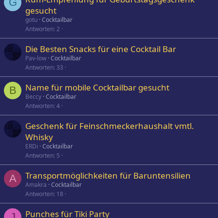
G
gesucht
gotu
Cocktailbar
Antworten
2
Die Besten Snacks für eine Cocktail Bar
Pav-low
Cocktailbar
Antworten
33
Name für mobile Cocktailbar gesucht
B
Beccy
Cocktailbar
Antworten
4
Geschenk für Feinschmeckerhaushalt vmtl.
Whisky
ERDi
Cocktailbar
Antworten
5
Transportmöglichkeiten für Baruntensilien
A
Amakra
Cocktailbar
Antworten
18
Punches für Tiki Party
J