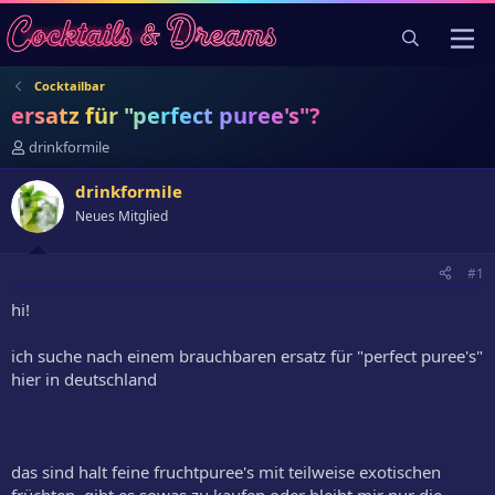
Cocktailbar
ersatz für "perfect puree's"?
E
drinkformile
r
s
drinkformile
t
Neues Mitglied
e
l
l
#1
e
r
hi!
ich suche nach einem brauchbaren ersatz für "perfect puree's"
hier in deutschland
das sind halt feine fruchtpuree's mit teilweise exotischen
früchten. gibt es sowas zu kaufen oder bleibt mir nur die