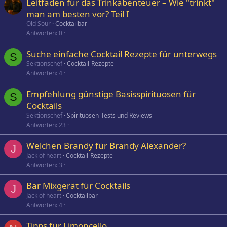
Leitfaden für das Trinkabenteuer – Wie "trinkt"
man am besten vor? Teil I
Old Sour
Cocktailbar
Antworten
0
Suche einfache Cocktail Rezepte für unterwegs
S
Sektionschef
Cocktail-Rezepte
Antworten
4
Empfehlung günstige Basisspirituosen für
S
Cocktails
Sektionschef
Spirituosen-Tests und Reviews
Antworten
23
Welchen Brandy für Brandy Alexander?
J
Jack of heart
Cocktail-Rezepte
Antworten
3
Bar Mixgerät für Cocktails
J
Jack of heart
Cocktailbar
Antworten
4
Tipps für Limoncello