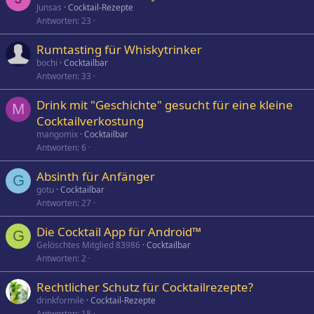
Junsas
Cocktail-Rezepte
Antworten
23
Rumtasting für Whiskytrinker
bochi
Cocktailbar
Antworten
33
Drink mit "Geschichte" gesucht für eine kleine
M
Cocktailverkostung
mangomix
Cocktailbar
Antworten
6
Absinth für Anfänger
G
gotu
Cocktailbar
Antworten
27
Die Cocktail App für Android™
G
Gelöschtes Mitglied 83986
Cocktailbar
Antworten
2
Rechtlicher Schutz für Cocktailrezepte?
drinkformile
Cocktail-Rezepte
Antworten
18