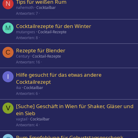
Tips für weißen Rum
N
nahemoth
Cocktailbar
Antworten
7
Cocktailrezepte für den Winter
M
mutangxes
Cocktail-Rezepte
Antworten
8
Rezepte für Blender
C
Century
Cocktail-Rezepte
Antworten
16
Hilfe gesucht für das etwas andere
I
Cocktailrezept
ika
Cocktailbar
Antworten
6
[Suche] Geschäft in Wien für Shaker, Gläser und
V
ein Sieb
vagtail
Cocktailbar
Antworten
4
Rum-Empfehlung für Geburtstagsgeschenk