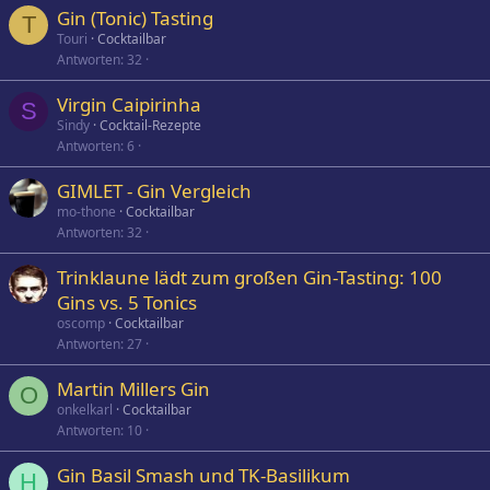
Gin (Tonic) Tasting
T
Touri
Cocktailbar
Antworten
32
Virgin Caipirinha
S
Sindy
Cocktail-Rezepte
Antworten
6
GIMLET - Gin Vergleich
mo-thone
Cocktailbar
Antworten
32
Trinklaune lädt zum großen Gin-Tasting: 100
Gins vs. 5 Tonics
oscomp
Cocktailbar
Antworten
27
Martin Millers Gin
O
onkelkarl
Cocktailbar
Antworten
10
Gin Basil Smash und TK-Basilikum
H