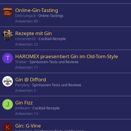
Online-Gin-Tasting
Deliriumjack
Online-Tastings
Antworten
89
Rezepte mit Gin
comander02
Cocktail-Rezepte
Antworten
22
HAROMEX praesentiert Gin im Old-Tom-Style
T
Triobar
Spirituosen-Tests und Reviews
Antworten
11
Gin @ Difford
Partyboy
Spirituosen-Tests und Reviews
Antworten
2
Gin Fizz
J
JimBeam
Cocktail-Rezepte
Antworten
12
Gin: G-Vine
K