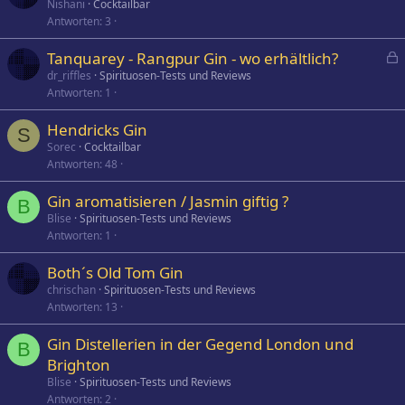
Nishani
Cocktailbar
Antworten
3
Tanquarey - Rangpur Gin - wo erhältlich?
e
dr_riffles
Spirituosen-Tests und Reviews
Antworten
1
s
p
Hendricks Gin
e
S
Sorec
Cocktailbar
r
Antworten
48
r
t
Gin aromatisieren / Jasmin giftig ?
B
Blise
Spirituosen-Tests und Reviews
Antworten
1
Both´s Old Tom Gin
chrischan
Spirituosen-Tests und Reviews
Antworten
13
Gin Distellerien in der Gegend London und
B
Brighton
Blise
Spirituosen-Tests und Reviews
Antworten
2