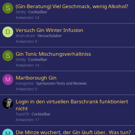
(Gin-Beratung) Viel Geschmack, wenig Alkohol?
S
Stritty
Cocktailbar
Antworten
14
Versuch Gin Winter Infusion
D
drum-drum
Versuchslabor
Antworten
9
Gin Tonic Mischungsverhältniss
S
Stritty
Cocktailbar
Antworten
14
Marlborough Gin
M
mangomix
Spirituosen-Tests und Reviews
Antworten
0
Login in den virtuellen Barschrank funktioniert
nicht
Toast78
Cocktailbar
Antworten
17
Die Minze wuchert, der Gin läuft über.. Was tun?
M