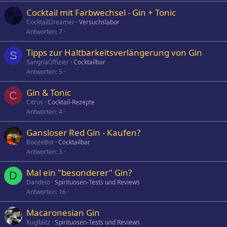
Cocktail mit Farbwechsel - Gin + Tonic
CocktailDreamer
Versuchslabor
Antworten
7
Tipps zur Haltbarkeitsverlängerung von Gin
S
SangriaOffizier
Cocktailbar
Antworten
5
Gin & Tonic
C
Citrus
Cocktail-Rezepte
Antworten
4
Gansloser Red Gin - Kaufen?
BoozeBot
Cocktailbar
Antworten
3
Mal ein "besonderer" Gin?
D
Dandelo
Spirituosen-Tests und Reviews
Antworten
16
Macaronesian Gin
Kuglblitz
Spirituosen-Tests und Reviews