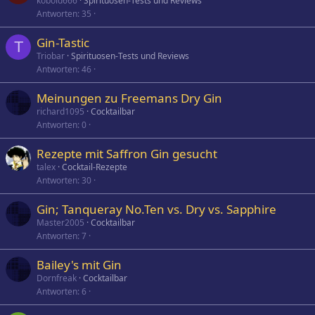
kobold666
Spirituosen-Tests und Reviews
Antworten
35
Gin-Tastic
T
Triobar
Spirituosen-Tests und Reviews
Antworten
46
Meinungen zu Freemans Dry Gin
richard1095
Cocktailbar
Antworten
0
Rezepte mit Saffron Gin gesucht
talex
Cocktail-Rezepte
Antworten
30
Gin; Tanqueray No.Ten vs. Dry vs. Sapphire
Master2005
Cocktailbar
Antworten
7
Bailey's mit Gin
Dornfreak
Cocktailbar
Antworten
6