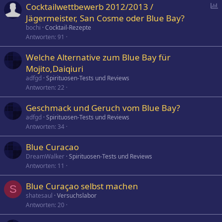
P
Cocktailwettbewerb 2012/2013 /
o
Jägermeister, San Cosme oder Blue Bay?
l
bochi
Cocktail-Rezepte
l
Antworten
91
Welche Alternative zum Blue Bay für
Mojito,Daiqiuri
adfgd
Spirituosen-Tests und Reviews
Antworten
22
Geschmack und Geruch vom Blue Bay?
adfgd
Spirituosen-Tests und Reviews
Antworten
34
Blue Curacao
DreamWalker
Spirituosen-Tests und Reviews
Antworten
11
Blue Curaçao selbst machen
S
shatesaul
Versuchslabor
Antworten
20