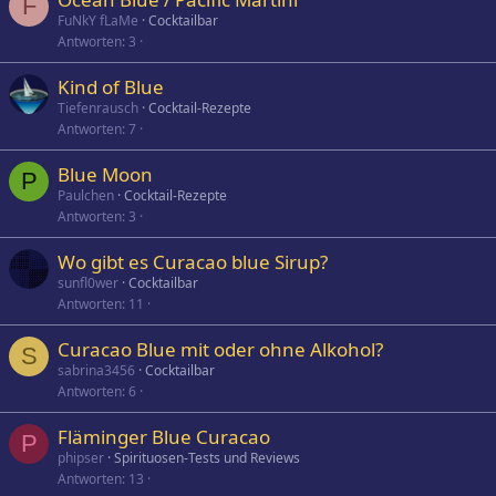
F
FuNkY fLaMe
Cocktailbar
Antworten
3
Kind of Blue
Tiefenrausch
Cocktail-Rezepte
Antworten
7
Blue Moon
P
Paulchen
Cocktail-Rezepte
Antworten
3
Wo gibt es Curacao blue Sirup?
sunfl0wer
Cocktailbar
Antworten
11
Curacao Blue mit oder ohne Alkohol?
S
sabrina3456
Cocktailbar
Antworten
6
Fläminger Blue Curacao
P
phipser
Spirituosen-Tests und Reviews
Antworten
13