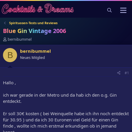
Spirituosen-Tests und Reviews
Blue Gin Vintage 2006
E
bernibummel
r
s
bernibummel
B
t
Neues Mitglied
e
l
l
#1
e
r
Hallo ,
ich war gerade in der Metro und da hab ich den o.g. Gin
entdeckt.
Er soll 30€ kosten ( bei Weinquelle habe ich ihn noch entdeckt
für 30.95 ) und da ich 30 Euronen viel Geld für einen Gin
finde , wollte ich mich erstmal erkundigen ob in jemand
kennt.