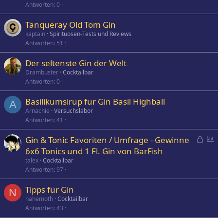
Antworten
0
Tanqueray Old Tom Gin
kaptain
Spirituosen-Tests und Reviews
Antworten
51
Der seltenste Gin der Welt
Drambuster
Cocktailbar
Antworten
0
Basilikumsirup für Gin Basil Highball
A
Arnachie
Versuchslabor
Antworten
41
G
P
Gin & Tonic Favoriten / Umfrage - Gewinne
e
o
6x6 Tonics und 1 Fl. Gin von BarFish
s
l
talex
Cocktailbar
p
l
Antworten
97
e
Tipps für Gin
r
N
nahemoth
Cocktailbar
r
Antworten
43
t