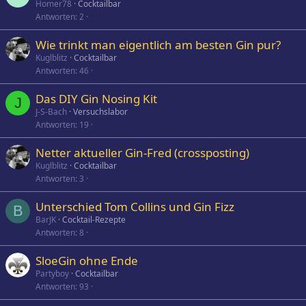
Homer78
Cocktailbar
Antworten
2
Wie trinkt man eigentlich am besten Gin pur?
Kuglblitz
Cocktailbar
Antworten
46
Das DIY Gin Nosing Kit
J
J-S-Bach
Versuchslabor
Antworten
19
Netter aktueller Gin-Fred (crossposting)
Kuglblitz
Cocktailbar
Antworten
3
Unterschied Tom Collins und Gin Fizz
B
BarJK
Cocktail-Rezepte
Antworten
8
SloeGin ohne Ende
Partyboy
Cocktailbar
Antworten
93