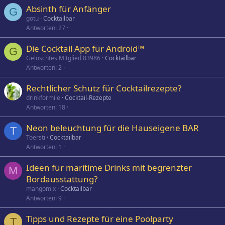
Absinth für Anfänger
G
gotu
Cocktailbar
Antworten
27
Die Cocktail App für Android™
G
Gelöschtes Mitglied 83986
Cocktailbar
Antworten
2
Rechtlicher Schutz für Cocktailrezepte?
drinkformile
Cocktail-Rezepte
Antworten
18
Neon beleuchtung für die Hauseigene BAR
T
Toersti
Cocktailbar
Antworten
1
Ideen für maritime Drinks mit begrenzter
M
Bordausstattung?
mangomix
Cocktailbar
Antworten
9
Tipps und Rezepte für eine Poolparty
T