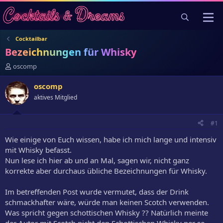
Cocktailbar
Bezeichnungen für Whisky
E
oscomp
r
s
oscomp
t
aktives Mitglied
e
l
l
#1
e
r
Wie einige von Euch wissen, habe ich mich lange und intensiv
mit Whisky befasst.
Nun lese ich hier ab und an Mal, sagen wir, nicht ganz
korrekte aber durchaus übliche Bezeichnungen für Whisky.
Im betreffenden Post wurde vermutet, dass der Drink
schmackhafter wäre, würde man keinen Scotch verwenden.
Was spricht gegen schottischen Whisky ?? Natürlich meinte
der Autor mit Scotch nicht den Schottischen Whisky per se