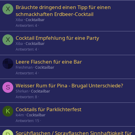
Bräuchte dringend einen Tipp für einen
X
schmackhaften Erdbeer-Cocktail
Xiba
Cocktailbar
Antworten
4
Cocktail Empfehlung für eine Party
X
Xiba
Cocktailbar
Antworten
4
Leere Flaschen für eine Bar
Freshman
Cocktailbar
Antworten
4
Weisser Rum für Pina - Brugal Unterschiede?
S
Shirkan
Cocktailbar
Antworten
8
Cocktails für Parklichterfest
K
ki4m
Cocktailbar
Antworten
15
Sprühflaschen / Sprayflaschen Sinnhaftigkeit für
D