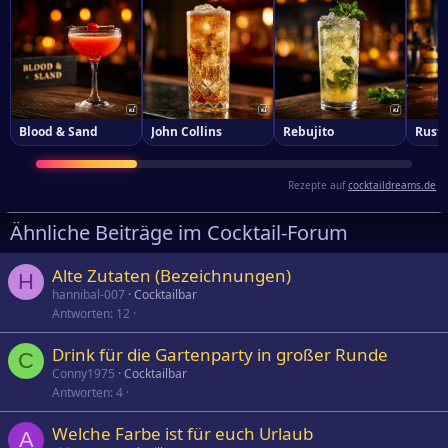
Blood & Sand
John Collins
Rebujito
Rusty
Rezepte auf
cocktaildreams.de
Ähnliche Beiträge im Cocktail-Forum
Alte Zutaten (Bezeichnungen)
H
hannibal-007
Cocktailbar
Antworten
12
Drink für die Gartenparty in großer Runde
C
Conny1975
Cocktailbar
Antworten
4
Welche Farbe ist für euch Urlaub
A