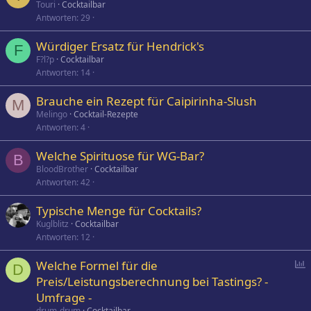
Touri
Cocktailbar
Antworten
29
Würdiger Ersatz für Hendrick's
F
F?l?p
Cocktailbar
Antworten
14
Brauche ein Rezept für Caipirinha-Slush
M
Melingo
Cocktail-Rezepte
Antworten
4
Welche Spirituose für WG-Bar?
B
BloodBrother
Cocktailbar
Antworten
42
Typische Menge für Cocktails?
Kuglblitz
Cocktailbar
Antworten
12
P
Welche Formel für die
D
o
Preis/Leistungsberechnung bei Tastings? -
l
Umfrage -
l
drum-drum
Cocktailbar