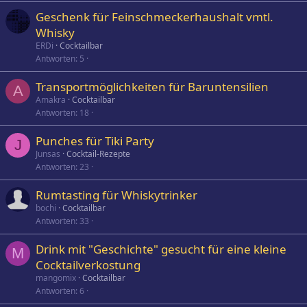
Geschenk für Feinschmeckerhaushalt vmtl.
Whisky
ERDi
Cocktailbar
Antworten
5
Transportmöglichkeiten für Baruntensilien
A
Amakra
Cocktailbar
Antworten
18
Punches für Tiki Party
J
Junsas
Cocktail-Rezepte
Antworten
23
Rumtasting für Whiskytrinker
bochi
Cocktailbar
Antworten
33
Drink mit "Geschichte" gesucht für eine kleine
M
Cocktailverkostung
mangomix
Cocktailbar
Antworten
6