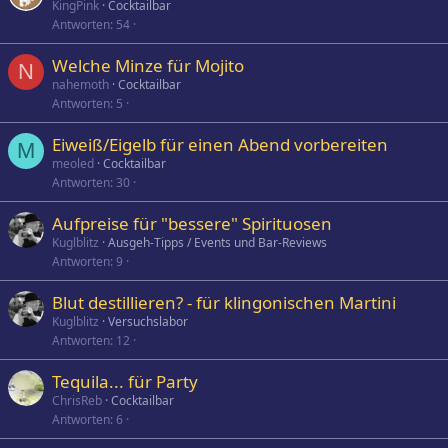
KingPink
Cocktailbar
Antworten
54
Welche Minze für Mojito
N
nahemoth
Cocktailbar
Antworten
5
Eiweiß/Eigelb für einen Abend vorbereiten
M
meoled
Cocktailbar
Antworten
30
Aufpreise für "bessere" Spirituosen
Kuglblitz
Ausgeh-Tipps / Events und Bar-Reviews
Antworten
9
Blut destillieren? - für klingonischen Martini
Kuglblitz
Versuchslabor
Antworten
12
Tequila... für Party
ChrisReb
Cocktailbar
Antworten
6