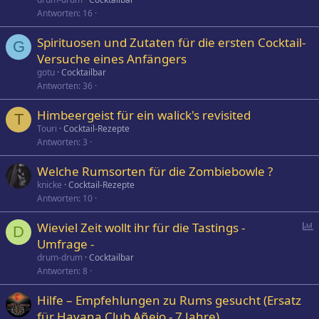
Antworten
16
Spirituosen und Zutaten für die ersten Cocktail-
G
Versuche eines Anfängers
gotu
Cocktailbar
Antworten
36
Himbeergeist für ein walick's revisited
T
Touri
Cocktail-Rezepte
Antworten
3
Welche Rumsorten für die Zombiebowle ?
knicke
Cocktail-Rezepte
Antworten
10
P
Wieviel Zeit wollt ihr für die Tastings -
D
o
Umfrage -
l
drum-drum
Cocktailbar
l
Antworten
8
Hilfe – Empfehlungen zu Rums gesucht (Ersatz
für Havana Club Añejo - 7 Jahre)