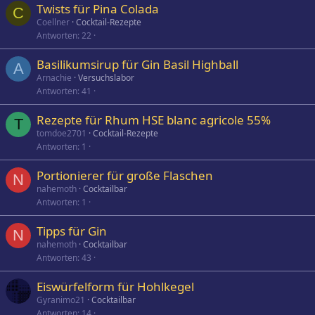
Twists für Pina Colada
C
Coellner
Cocktail-Rezepte
Antworten
22
Basilikumsirup für Gin Basil Highball
A
Arnachie
Versuchslabor
Antworten
41
Rezepte für Rhum HSE blanc agricole 55%
T
tomdoe2701
Cocktail-Rezepte
Antworten
1
Portionierer für große Flaschen
N
nahemoth
Cocktailbar
Antworten
1
Tipps für Gin
N
nahemoth
Cocktailbar
Antworten
43
Eiswürfelform für Hohlkegel
Gyranimo21
Cocktailbar
Antworten
14