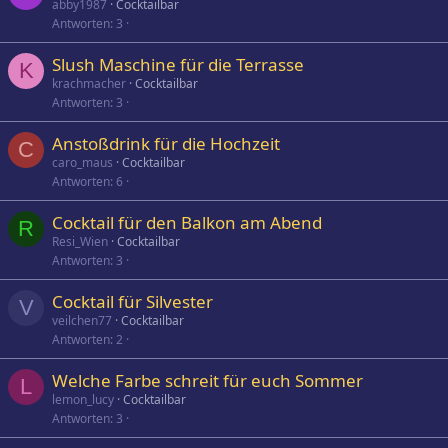
abby1987
Cocktailbar
Antworten
3
Slush Maschine für die Terrasse
K
krachmacher
Cocktailbar
Antworten
3
Anstoßdrink für die Hochzeit
C
caro_maus
Cocktailbar
Antworten
6
Cocktail für den Balkon am Abend
R
Resi_Wien
Cocktailbar
Antworten
3
Cocktail für Silvester
V
veilchen77
Cocktailbar
Antworten
2
Welche Farbe schreit für euch Sommer
L
lemon_lucy
Cocktailbar
Antworten
3