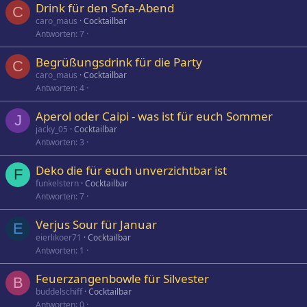
Drink für den Sofa-Abend
C
caro_maus
Cocktailbar
Antworten
7
Begrüßungsdrink für die Party
C
caro_maus
Cocktailbar
Antworten
4
Aperol oder Caipi - was ist für euch Sommer
J
jacky_05
Cocktailbar
Antworten
3
Deko die für euch unverzichtbar ist
F
funkelstern
Cocktailbar
Antworten
7
Verjus Sour für Januar
E
eierlikoer71
Cocktailbar
Antworten
1
Feuerzangenbowle für Silvester
B
buddelschiff
Cocktailbar
Antworten
0