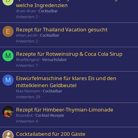
welche Ingredenzien
drum-drum
Cocktailbar
Antworten
2
Rezept für Thailand Vacation gesucht
E
ethan_esrah
Cocktailbar
Antworten
2
Rezepte für Rotweinsirup & Coca Cola Sirup
M
Muehlengeist
Versuchslabor
Antworten
7
Eiswürfelmaschine für klares Eis und den
M
mittelkleinen Geldbeutel
Max Niemann
Cocktailbar
Antworten
29
Rezept für Himbeer-Thymian-Limonade
BoozeBot
Cocktail-Rezepte
Antworten
4
Cocktailabend für 200 Gäste